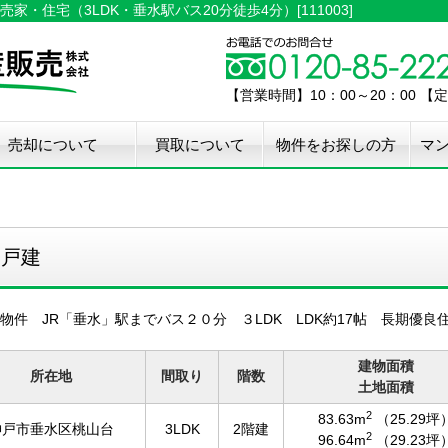
・住宅（3LDK・垂水駅バス20分徒歩4分）[111003]
【営業時間】10：00～20：00 
売却について
買取について
物件をお探しの方
マ
介手数料50%OFF
件無料査定
古住宅瑕疵保証
宅設備検査保証
ペア・メンテナンス
ウスクリーニング
用品撤去サービス
築戸建
物件 JR「垂水」駅までバス２０分 ３LDK LDK約17帖 長期優良
建物面積
所在地
間取り
階数
土地面積
2
83.63m
（25.29坪
神戸市垂水区桃山台
3LDK
2階建
2
96.64m
（29.23坪