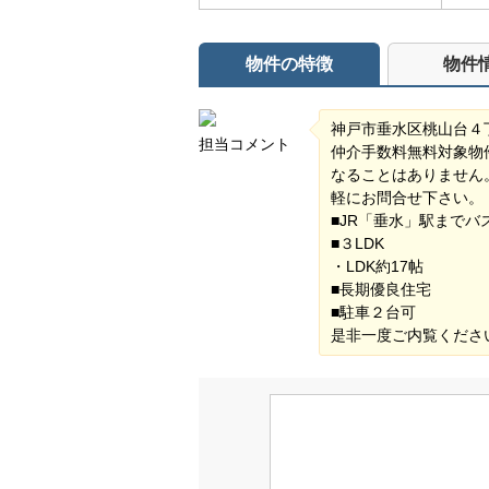
物件の特徴
物件
神戸市垂水区桃山台４
担当コメント
仲介手数料無料対象物
なることはありません
軽にお問合せ下さい。
■JR「垂水」駅まで
■３LDK
・LDK約17帖
■長期優良住宅
■駐車２台可
是非一度ご内覧くださ