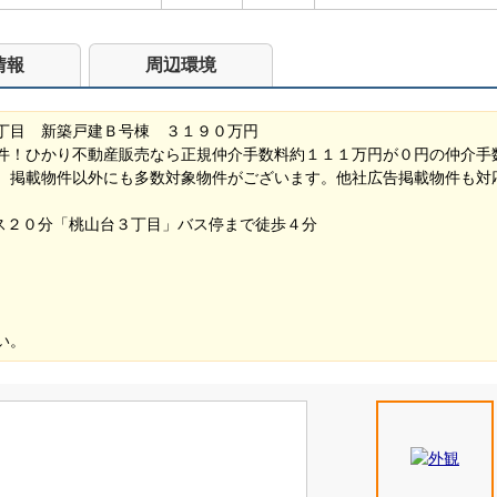
情報
周辺環境
丁目 新築戸建Ｂ号棟 ３１９０万円
件！ひかり不動産販売なら正規仲介手数料約１１１万円が０円の仲介手
。掲載物件以外にも多数対象物件がございます。他社広告掲載物件も対
バス２０分「桃山台３丁目」バス停まで徒歩４分
い。