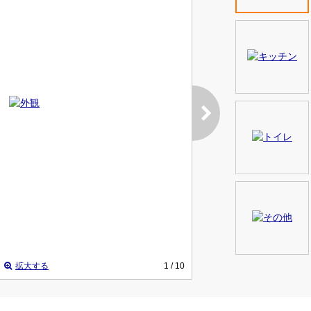
拡大する
1
/ 10