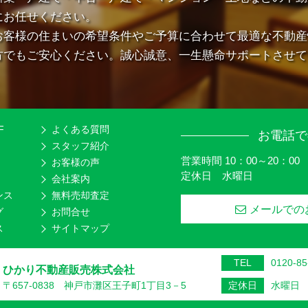
にお任せください。
お客様の住まいの希望条件やご予算に合わせて最適な不動産
方でもご安心ください。誠心誠意、一生懸命サポートさせて
F
よくある質問
お電話で
スタッフ紹介
営業時間 10：00～20：00
お客様の声
定休日 水曜日
会社案内
ンス
無料売却査定
メールでの
グ
お問合せ
ス
サイトマップ
TEL
0120-85
ひかり不動産販売株式会社
〒657-0838 神戸市灘区王子町1丁目3－5
定休日
水曜日