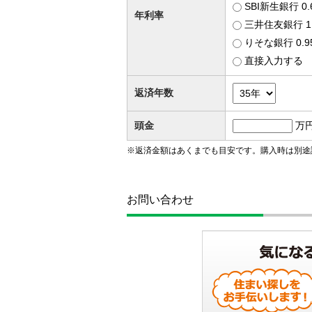
SBI新生銀行 0
年利率
三井住友銀行 1
りそな銀行 0.
直接入力する
返済年数
頭金
万
※返済金額はあくまでも目安です。購入時は別途
お問い合わせ