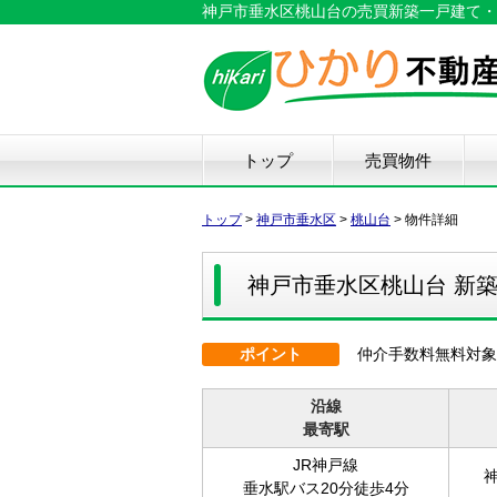
神戸市垂水区桃山台の売買新築一戸建て・売家
トップ
売買物件
新築戸建て
中古戸建て
マンション
土地
仲
物
中
住
リ
ハ
不
トップ
>
神戸市垂水区
>
桃山台
>
物件詳細
神戸市垂水区桃山台 新
ポイント
仲介手数料無料対象
沿線
最寄駅
JR神戸線
垂水駅バス20分徒歩4分