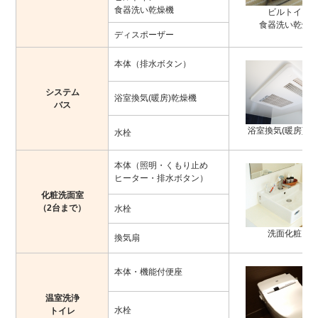
食器洗い乾燥機
ビルトイン
食器洗い乾燥
ディスポーザー
本体（排水ボタン）
システム
浴室換気(暖房)乾燥機
バス
浴室換気(暖房)乾
水栓
本体（照明・くもり止め
ヒーター・排水ボタン）
化粧洗面室
（2台まで）
水栓
洗面化粧台
換気扇
本体・機能付便座
温室洗浄
水栓
トイレ