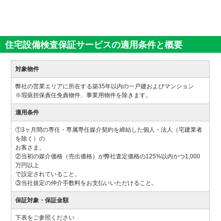
住宅設備検査保証サービスの適用条件と概要
対象物件
弊社の営業エリアに所在する築35年以内の一戸建およびマンション
※瑕疵担保責任免責物件、事業用物件を除きます。
適用条件
①3ヶ月間の専任・専属専任媒介契約を締結した個人・法人（宅建業者
を除く）の
お客さま。
②当初の媒介価格（売出価格）が弊社査定価格の125%以内かつ1,000
万円以上
で設定されていること。
③当社規定の仲介手数料をお支払いいただけること。
保証対象・保証金額
下表をご参照ください