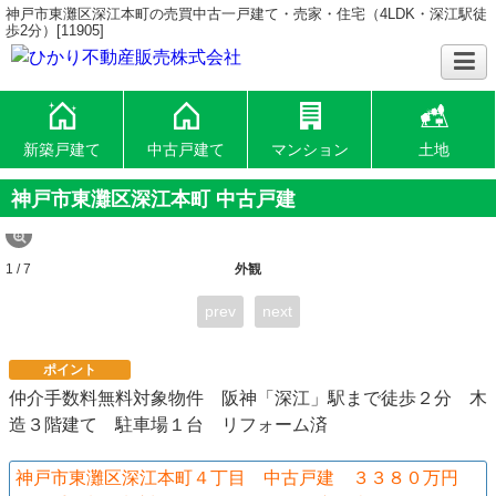
神戸市東灘区深江本町の売買中古一戸建て・売家・住宅（4LDK・深江駅徒
歩2分）[11905]
新築戸建て
中古戸建て
マンション
土地
神戸市東灘区深江本町 中古戸建
1 / 7
外観
prev
next
ポイント
仲介手数料無料対象物件 阪神「深江」駅まで徒歩２分 木
造３階建て 駐車場１台 リフォーム済
神戸市東灘区深江本町４丁目 中古戸建 ３３８０万円