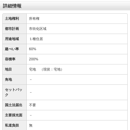
詳細情報
土地権利
所有権
都市計画
市街化区域
用途地域
１種住居
建ぺい率
60%
容積率
200%
地目
宅地
（現状：宅地）
角地
－
セットバッ
－
ク
国土法届出
不要
主要採光面
－
私道負担
無