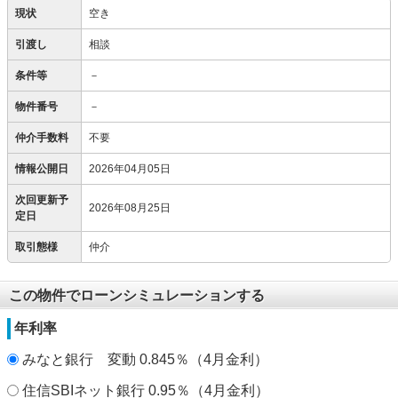
現状
空き
引渡し
相談
条件等
－
物件番号
－
仲介手数料
不要
情報公開日
2026年04月05日
次回更新予
2026年08月25日
定日
取引態様
仲介
この物件でローンシミュレーションする
年利率
みなと銀行 変動 0.845％（4月金利）
住信SBIネット銀行 0.95％（4月金利）