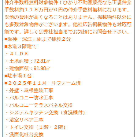
仲介手数料無料対象物件！ひかり不動産販売なら正規仲介
手数料約１１８万円が０円の仲介手数料無料になります。
※他の費用が高くなることはありません。掲載物件以外に
も多数対象物件がございます。他社広告掲載物件も対応可
能です。詳しくは弊社担当までお気軽にお問合せ下さい。
■阪神「深江」駅まで徒歩２分
■木造３階建て
・４ＬＤＫ
・土地面積：72.81㎡
・建物面積：91.98㎡
■駐車場１台
■２０２５年１１月 リフォーム済
・外壁・屋根塗装工事
・バルコニー防水工事
・バルコニーテラスパネル交換
・システムキッチン交換（食洗機付）
・浴室リペア工事
・トイレ交換（１階・２階）
・洗面化粧台交換