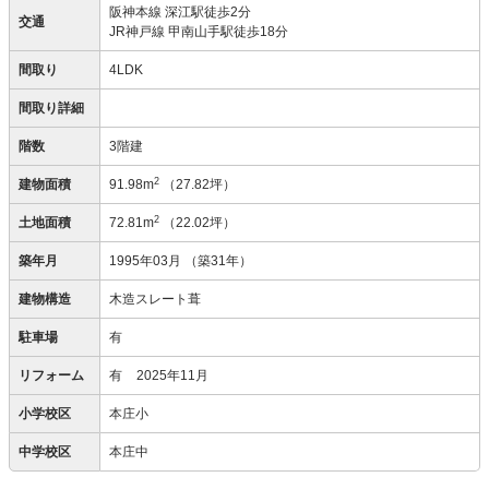
阪神本線 深江駅徒歩2分
交通
JR神戸線 甲南山手駅徒歩18分
間取り
4LDK
間取り詳細
階数
3階建
2
建物面積
91.98m
（27.82坪）
2
土地面積
72.81m
（22.02坪）
築年月
1995年03月
（築31年）
建物構造
木造スレート葺
駐車場
有
リフォーム
有
2025年11月
小学校区
本庄小
中学校区
本庄中