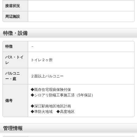
接道状況
周辺施設
特徴・設備
特徴
－
バス・トイ
トイレ２ヶ所
レ
バルコニ
２面以上バルコニー
ー・庭
◆既存住宅瑕疵保険付保
◆シロアリ防蟻工事施工済（5年保証）
備考
◆深江駅南地区地区計画
◆準防火地域 ◆高度地区
管理情報