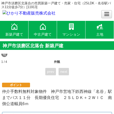
神戸市須磨区北落合の売買新築一戸建て・売家・住宅（2SLDK・名谷駅バ
ス11分徒歩7分）[11913]
新築戸建て
中古戸建て
マンション
土地
神戸市須磨区北落合 新築戸建
1 / 4
外観
prev
next
ポイント
仲介手数料無料対象物件 神戸市営地下鉄西神線「名谷」駅
までバス１１分 長期優良住宅 ２ＳＬＤＫ＋２ＷＩＣ 南
側公道幅員6ｍ