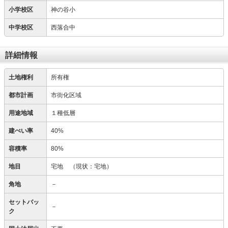
小学校区
神の谷小
中学校区
西落合中
詳細情報
土地権利
所有権
都市計画
市街化区域
用途地域
１種低層
建ぺい率
40%
容積率
80%
地目
宅地
（現状：宅地）
角地
－
セットバッ
－
ク