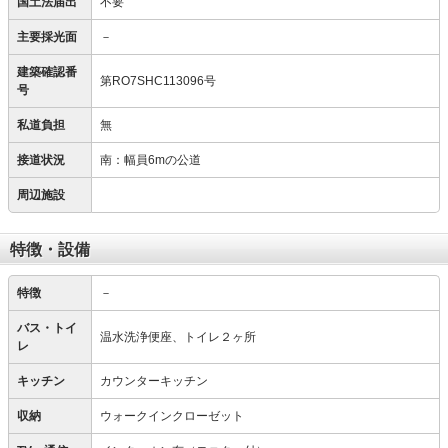
国土法届出
不要
主要採光面
－
建築確認番
第RO7SHC113096号
号
私道負担
無
接道状況
南：幅員6mの公道
周辺施設
特徴・設備
特徴
－
バス・トイ
温水洗浄便座、トイレ２ヶ所
レ
キッチン
カウンターキッチン
収納
ウォークインクローゼット