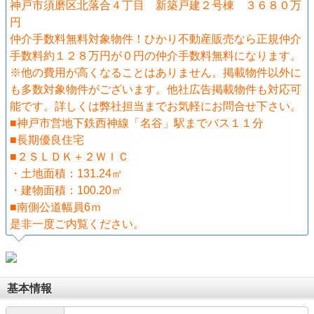
神戸市須磨区北落合４丁目 新築戸建２号棟 ３６８０万
円
仲介手数料無料対象物件！ひかり不動産販売なら正規仲介
手数料約１２８万円が０円の仲介手数料無料になります。
※他の費用が高くなることはありません。掲載物件以外に
も多数対象物件がございます。他社広告掲載物件も対応可
能です。詳しくは弊社担当までお気軽にお問合せ下さい。
■神戸市営地下鉄西神線「名谷」駅までバス１１分
■長期優良住宅
■２ＳＬＤＫ＋２ＷＩＣ
・土地面積：131.24㎡
・建物面積：100.20㎡
■南側公道幅員6ｍ
是非一度ご内覧ください。
基本情報