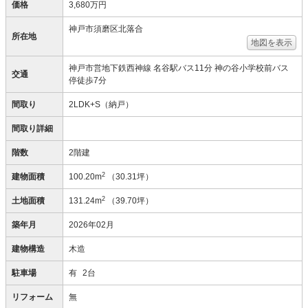
価格
3,680万円
神戸市須磨区北落合
所在地
地図を表示
神戸市営地下鉄西神線 名谷駅バス11分 神の谷小学校前バス
交通
停徒歩7分
間取り
2LDK+S（納戸）
間取り詳細
階数
2階建
2
建物面積
100.20m
（30.31坪）
2
土地面積
131.24m
（39.70坪）
築年月
2026年02月
建物構造
木造
駐車場
有
2台
リフォーム
無