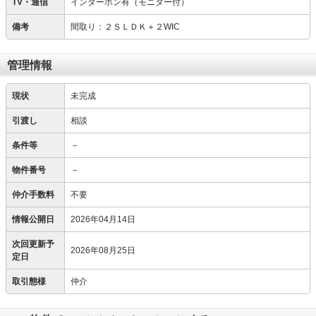
TV・通信
インターホン有（モニター付）
備考
間取り：２ＳＬＤＫ＋２WIC
管理情報
現状
未完成
引渡し
相談
条件等
－
物件番号
－
仲介手数料
不要
情報公開日
2026年04月14日
次回更新予
2026年08月25日
定日
取引態様
仲介