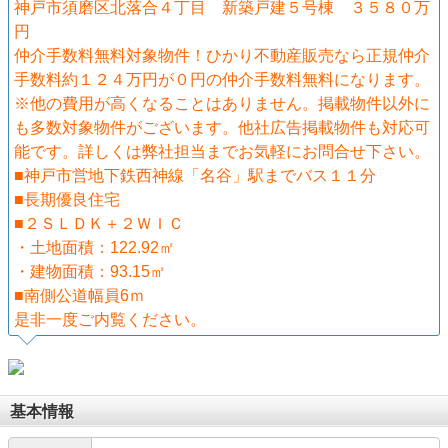
神戸市須磨区北落合４丁目 新築戸建５号棟 ３５８０万
円
仲介手数料無料対象物件！ひかり不動産販売なら正規仲介
手数料約１２４万円が０円の仲介手数料無料になります。
※他の費用が高くなることはありません。掲載物件以外に
も多数対象物件がございます。他社広告掲載物件も対応可
能です。詳しくは弊社担当までお気軽にお問合せ下さい。
■神戸市営地下鉄西神線「名谷」駅までバス１１分
■長期優良住宅
■２ＳＬＤＫ＋２ＷＩＣ
・土地面積：122.92㎡
・建物面積：93.15㎡
■南側公道幅員6ｍ
是非一度ご内覧ください。
基本情報