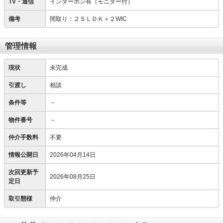
TV・通信
インターホン有（モニター付）
備考
間取り：２ＳＬＤＫ＋２WIC
管理情報
現状
未完成
引渡し
相談
条件等
－
物件番号
－
仲介手数料
不要
情報公開日
2026年04月14日
次回更新予
2026年08月25日
定日
取引態様
仲介