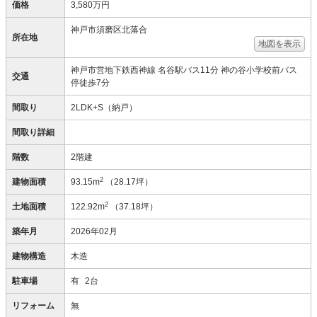
価格
3,580万円
神戸市須磨区北落合
所在地
地図を表示
神戸市営地下鉄西神線 名谷駅バス11分 神の谷小学校前バス
交通
停徒歩7分
間取り
2LDK+S（納戸）
間取り詳細
階数
2階建
2
建物面積
93.15m
（28.17坪）
2
土地面積
122.92m
（37.18坪）
築年月
2026年02月
建物構造
木造
駐車場
有
2台
リフォーム
無