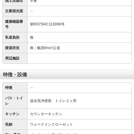
国土法届出
不要
主要採光面
－
建築確認番
第RO7SHC113099号
号
私道負担
無
接道状況
南：幅員6mの公道
周辺施設
特徴・設備
特徴
－
バス・トイ
温水洗浄便座、トイレ２ヶ所
レ
キッチン
カウンターキッチン
収納
ウォークインクローゼット