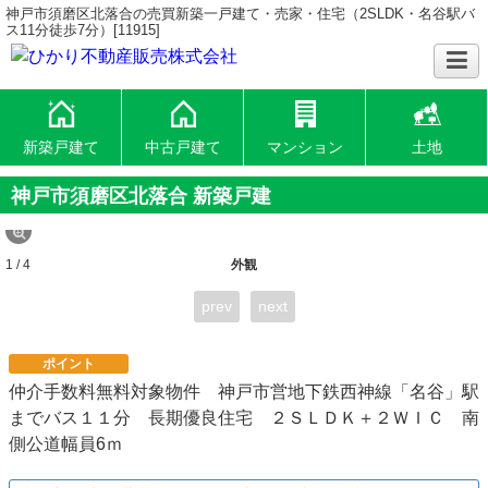
神戸市須磨区北落合の売買新築一戸建て・売家・住宅（2SLDK・名谷駅バ
ス11分徒歩7分）[11915]
新築戸建て
中古戸建て
マンション
土地
神戸市須磨区北落合 新築戸建
1 / 4
外観
prev
next
ポイント
仲介手数料無料対象物件 神戸市営地下鉄西神線「名谷」駅
までバス１１分 長期優良住宅 ２ＳＬＤＫ＋２ＷＩＣ 南
側公道幅員6ｍ