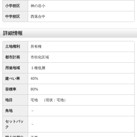
小学校区
神の谷小
中学校区
西落合中
詳細情報
土地権利
所有権
都市計画
市街化区域
用途地域
１種低層
建ぺい率
40%
容積率
80%
地目
宅地
（現状：宅地）
角地
－
セットバッ
－
ク