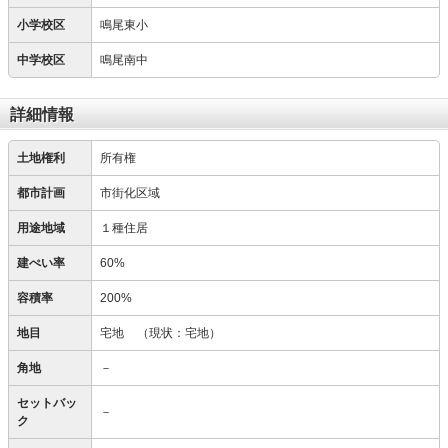
小学校区
鳴尾東小
中学校区
鳴尾南中
詳細情報
土地権利
所有権
都市計画
市街化区域
用途地域
１種住居
建ぺい率
60%
容積率
200%
地目
宅地
（現状：宅地）
角地
－
セットバッ
－
ク