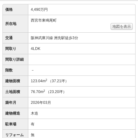
価格
4,490万円
西宮市東鳴尾町
所在地
地図を表示
交通
阪神武庫川線 洲先駅徒歩3分
間取り
4LDK
間取り詳細
階数
－
2
建物面積
123.04m
（37.21坪）
2
土地面積
76.70m
（23.20坪）
築年月
2026年03月
建物構造
木造
駐車場
有
リフォーム
無