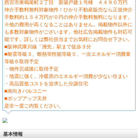
西宮市東鳴尾町２丁目 新築戸建１号棟 ４４９０万円
仲介手数料無料対象物件！ひかり不動産販売なら正規仲介
手数料約１５４万円が０円の仲介手数料無料になります。
※他の費用が高くなることはありません。掲載物件以外に
も多数対象物件がございます。他社広告掲載物件も対応可
能です。詳しくは弊社担当までお気軽にお問合せ下さい。
■阪神武庫川線「洲先」駅まで徒歩３分
■耐震等級３、断熱等性能等級５、一次エネルギー消費量
等級６取得予定
・物件完成後に取得予定
・地震に強く、冷暖房のエネルギー消費が少ない住まい
・高品質低コストを追求した分譲住宅
■南向きバルコニー
■ポップアップ天井
是非一度ご内覧ください。
基本情報