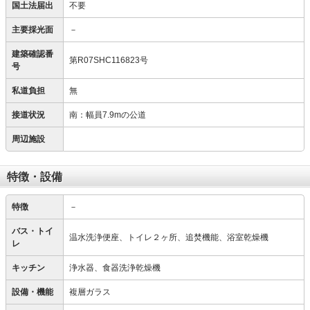
国土法届出
不要
主要採光面
－
建築確認番
第R07SHC116823号
号
私道負担
無
接道状況
南：幅員7.9mの公道
周辺施設
特徴・設備
特徴
－
バス・トイ
温水洗浄便座、トイレ２ヶ所、追焚機能、浴室乾燥機
レ
キッチン
浄水器、食器洗浄乾燥機
設備・機能
複層ガラス