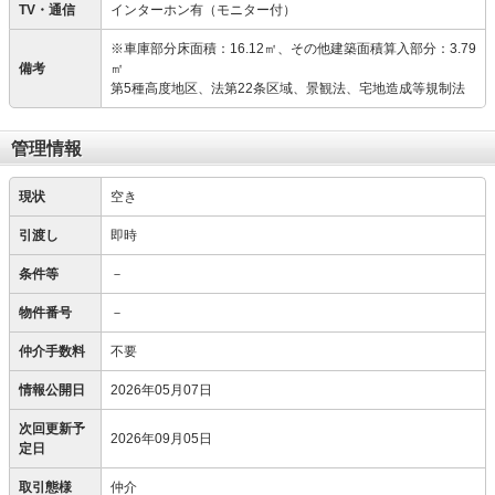
TV・通信
インターホン有（モニター付）
※車庫部分床面積：16.12㎡、その他建築面積算入部分：3.79
備考
㎡
第5種高度地区、法第22条区域、景観法、宅地造成等規制法
管理情報
現状
空き
引渡し
即時
条件等
－
物件番号
－
仲介手数料
不要
情報公開日
2026年05月07日
次回更新予
2026年09月05日
定日
取引態様
仲介