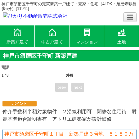
神戸市須磨区千守町の売買新築一戸建て・売家・住宅（4LDK・須磨寺駅徒
歩5分）[11941]
新築戸建て
中古戸建て
マンション
土地
神戸市須磨区千守町 新築戸建
1 / 8
外観
prev
next
ポイント
仲介手数料半額対象物件 ２沿線利用可 閑静な住宅街 耐
震基準適合証明書有 アトリエ建築家が設計監修
神戸市須磨区千守町１丁目 新築戸建３号地 ５１８０万