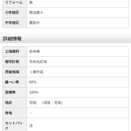
リフォーム
無
小学校区
西須磨小
中学校区
鷹取中
詳細情報
土地権利
所有権
都市計画
市街化区域
用途地域
１種中高
建ぺい率
60%
容積率
160%
地目
宅地
（現状：宅地）
角地
－
セットバッ
済
ク