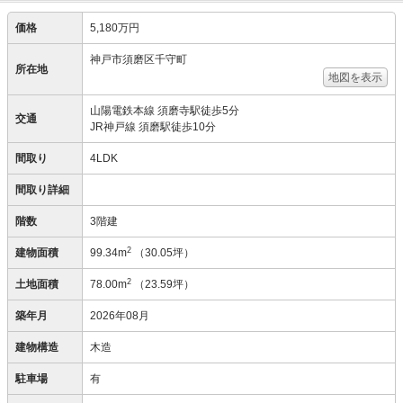
価格
5,180万円
神戸市須磨区千守町
所在地
地図を表示
山陽電鉄本線 須磨寺駅徒歩5分
交通
JR神戸線 須磨駅徒歩10分
間取り
4LDK
間取り詳細
階数
3階建
2
建物面積
99.34m
（30.05坪）
2
土地面積
78.00m
（23.59坪）
築年月
2026年08月
建物構造
木造
駐車場
有