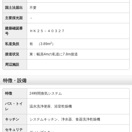
国土法届出
不要
主要採光面
－
建築確認番
ＨＫ２５－４０３２７
号
2
私道負担
有
（3.89m
）
接道状況
東：幅員4mの私道に7.8m接道
周辺施設
特徴・設備
特徴
24時間換気システム
バス・トイ
温水洗浄便座、浴室乾燥機
レ
キッチン
システムキッチン、浄水器、食器洗浄乾燥機
セキュリテ