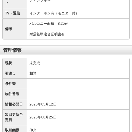
ディンプルキー
ィ
TV・通信
インターホン有（モニター付）
バルコニー面積：8.25㎡
備考
耐震基準適合証明書有
管理情報
現状
未完成
引渡し
相談
条件等
－
物件番号
－
情報公開日
2026年05月12日
次回更新予
2026年08月25日
定日
取引態様
仲介