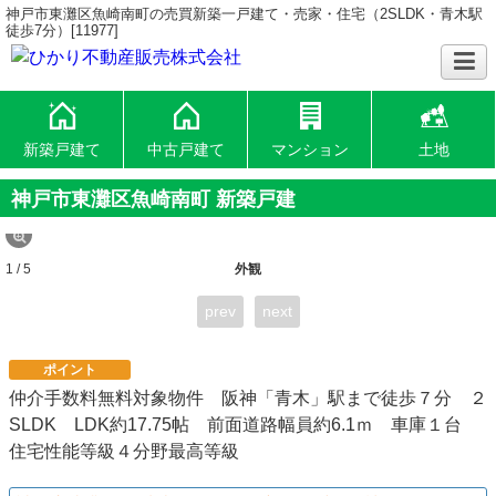
神戸市東灘区魚崎南町の売買新築一戸建て・売家・住宅（2SLDK・青木駅
徒歩7分）[11977]
新築戸建て
中古戸建て
マンション
土地
神戸市東灘区魚崎南町 新築戸建
1 / 5
外観
prev
next
ポイント
仲介手数料無料対象物件 阪神「青木」駅まで徒歩７分 ２
SLDK LDK約17.75帖 前面道路幅員約6.1ｍ 車庫１台
住宅性能等級４分野最高等級