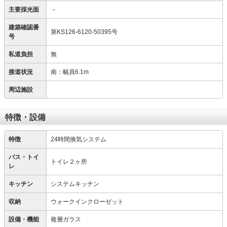
主要採光面
－
建築確認番
第KS126-6120-50395号
号
私道負担
無
接道状況
南：幅員6.1m
周辺施設
特徴・設備
特徴
24時間換気システム
バス・トイ
トイレ２ヶ所
レ
キッチン
システムキッチン
収納
ウォークインクローゼット
設備・機能
複層ガラス