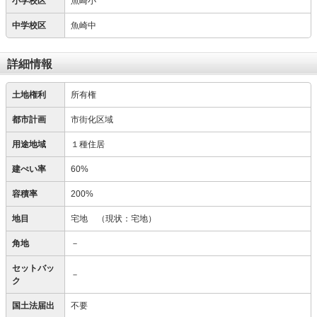
小学校区
魚崎小
中学校区
魚崎中
詳細情報
土地権利
所有権
都市計画
市街化区域
用途地域
１種住居
建ぺい率
60%
容積率
200%
地目
宅地
（現状：宅地）
角地
－
セットバッ
－
ク
国土法届出
不要