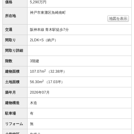
価格
5,290万円
神戸市東灘区魚崎南町
所在地
地図を表示
交通
阪神本線 青木駅徒歩7分
間取り
2LDK+S（納戸）
間取り詳細
階数
3階建
2
建物面積
107.07m
（32.38坪）
2
土地面積
56.30m
（17.03坪）
築年月
2026年07月
建物構造
木造
駐車場
有
リフォーム
無