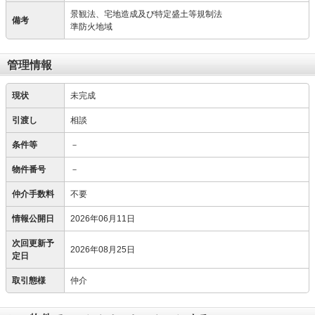
景観法、宅地造成及び特定盛土等規制法
備考
準防火地域
管理情報
現状
未完成
引渡し
相談
条件等
－
物件番号
－
仲介手数料
不要
情報公開日
2026年06月11日
次回更新予
2026年08月25日
定日
取引態様
仲介