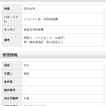
特徴
ZEH水準
バス・トイ
トイレ２ヶ所、浴室乾燥機
レ
キッチン
食器洗浄乾燥機
間取り：２ＬＤＫ＋Ｓ（Ｓ納戸）
備考
第一種高度地区、防火指定なし
管理情報
現状
空き
引渡し
相談
条件等
－
物件番号
－
仲介手数料
不要