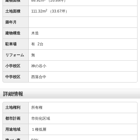
建物面積
88.92m
（26.89坪）
2
土地面積
111.32m
（33.67坪）
築年月
建物構造
木造
駐車場
有
2台
リフォーム
無
小学校区
神の谷小
中学校区
西落合中
詳細情報
土地権利
所有権
都市計画
市街化区域
用途地域
１種低層