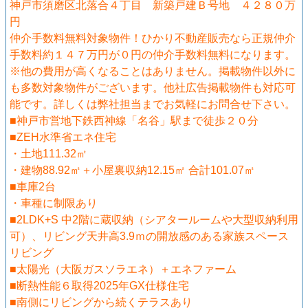
神戸市須磨区北落合４丁目 新築戸建Ｂ号地 ４２８０万
円
仲介手数料無料対象物件！ひかり不動産販売なら正規仲介
手数料約１４７万円が０円の仲介手数料無料になります。
※他の費用が高くなることはありません。掲載物件以外に
も多数対象物件がございます。他社広告掲載物件も対応可
能です。詳しくは弊社担当までお気軽にお問合せ下さい。
■神戸市営地下鉄西神線「名谷」駅まで徒歩２０分
■ZEH水準省エネ住宅
・土地111.32㎡
・建物88.92㎡＋小屋裏収納12.15㎡ 合計101.07㎡
■車庫2台
・車種に制限あり
■2LDK+S 中2階に蔵収納（シアタールームや大型収納利用
可）、リビング天井高3.9ｍの開放感のある家族スペース
リビング
■太陽光（大阪ガスソラエネ）＋エネファーム
■断熱性能６取得2025年GX仕様住宅
■南側にリビングから続くテラスあり