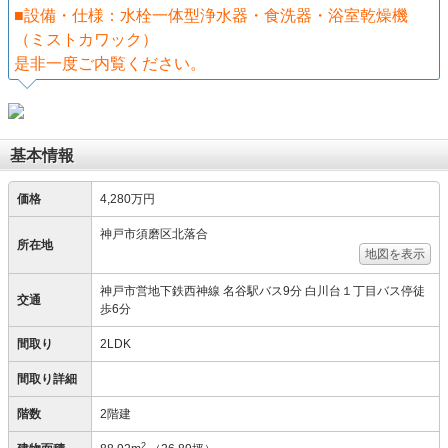
■設備・仕様：水栓一体型浄水器・食洗器・浴室乾燥機
（ミストカワック）
是非一度ご内覧ください。
基本情報
価格
4,280万円
神戸市須磨区北落合
所在地
地図を表示
神戸市営地下鉄西神線 名谷駅バス9分 白川台１丁目バス停徒
交通
歩6分
間取り
2LDK
間取り詳細
階数
2階建
2