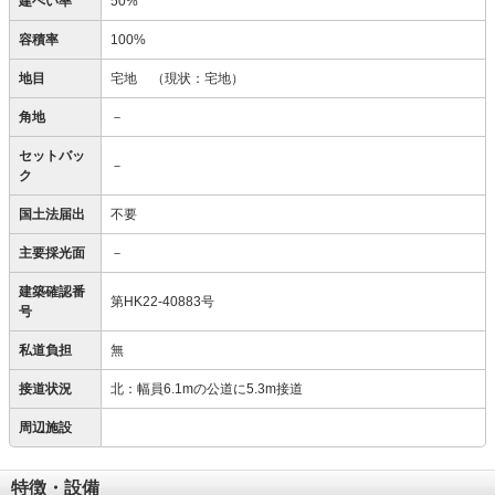
建ぺい率
50%
容積率
100%
地目
宅地
（現状：宅地）
角地
－
セットバッ
－
ク
国土法届出
不要
主要採光面
－
建築確認番
第HK22-40883号
号
私道負担
無
接道状況
北：幅員6.1mの公道に5.3m接道
周辺施設
特徴・設備