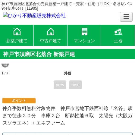
神戸市須磨区北落合の売買新築一戸建て・売家・住宅（2LDK・名谷駅バス
9分徒歩6分）[11985]
新築戸建て
中古戸建て
マンション
土地
神戸市須磨区北落合 新築戸建
1 / 7
外観
prev
next
ポイント
仲介手数料無料対象物件 神戸市営地下鉄西神線「名谷」駅
まで徒歩２０分 車庫２台 断熱性能６取 太陽光（大阪ガ
スソラエネ）＋エネファーム