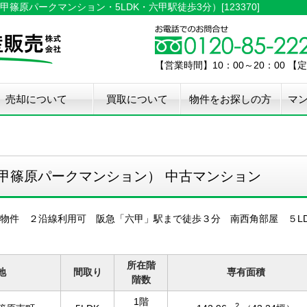
原パークマンション・5LDK・六甲駅徒歩3分）[123370]
【営業時間】10：00～20：00 
売却について
買取について
物件をお探しの方
マ
介手数料50%OFF
件無料査定
古住宅瑕疵保証
宅設備検査保証
ペア・メンテナンス
ウスクリーニング
用品撤去サービス
甲篠原パークマンション） 中古マンション
物件 ２沿線利用可 阪急「六甲」駅まで徒歩３分 南西角部屋 ５L
所在階
地
間取り
専有面積
階数
1階
2