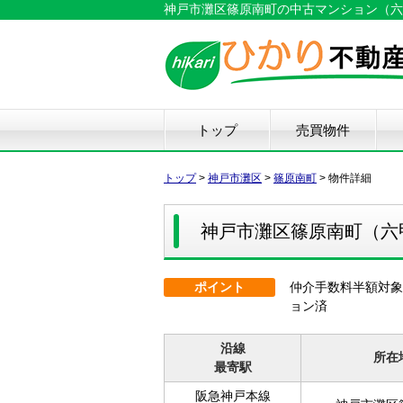
神戸市灘区篠原南町の中古マンション（六甲篠
トップ
売買物件
新築戸建て
中古戸建て
マンション
土地
仲
物
中
住
リ
ハ
不
トップ
>
神戸市灘区
>
篠原南町
>
物件詳細
神戸市灘区篠原南町（六
ポイント
仲介手数料半額対象
ョン済
沿線
所在
最寄駅
阪急神戸本線