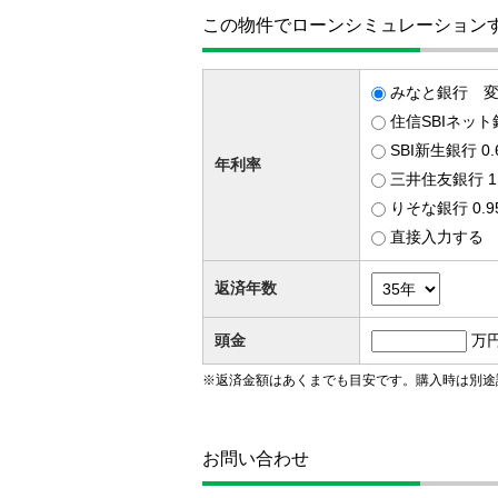
この物件でローンシミュレーション
みなと銀行 変動
住信SBIネット
SBI新生銀行 0
年利率
三井住友銀行 1
りそな銀行 0.
直接入力する
返済年数
頭金
万
※返済金額はあくまでも目安です。購入時は別途
お問い合わせ