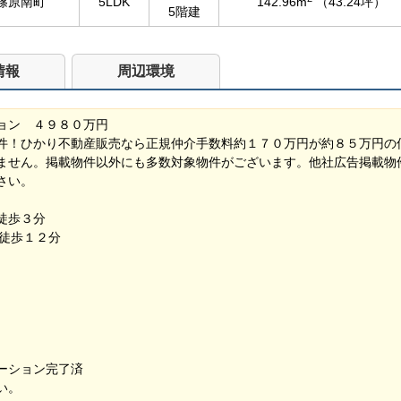
篠原南町
5LDK
142.96m
（43.24坪）
5階建
情報
周辺環境
ョン ４９８０万円
件！ひかり不動産販売なら正規仲介手数料約１７０万円が約８５万円の
ません。掲載物件以外にも多数対象物件がございます。他社広告掲載物
さい。
で徒歩３分
で徒歩１２分
ーション完了済
い。