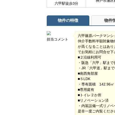
神戸市灘区
六甲駅徒歩3分
物件の特徴
物件
六甲篠原パークマンシ
担当コメント
仲介手数料半額対象物
が高くなることはあり
でお気軽にお問合せ下
■２沿線利用可
・阪急「六甲」駅ま
・JR「六甲道」駅ま
■南西角部屋
■５LDK
・専有面積 142.96㎡
■専用庭有
■トイレ２か所
■リノベーション済
・内装設備一式リノベ
是非一度ご内覧くださ