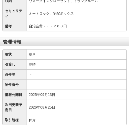
収納
ウォークインクローゼット、トランクルーム
セキュリテ
オートロック、宅配ボックス
ィ
備考
自治会費・・・２００円
管理情報
現状
空き
引渡し
即時
条件等
－
物件番号
－
情報公開日
2025年09月13日
次回更新予
2026年08月25日
定日
取引態様
仲介