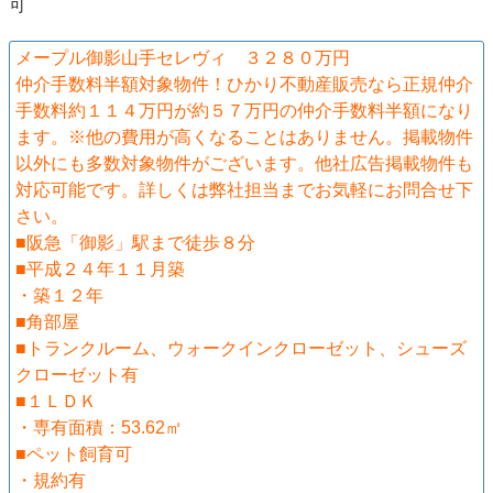
可
メープル御影山手セレヴィ ３２８０万円
仲介手数料半額対象物件！ひかり不動産販売なら正規仲介
手数料約１１４万円が約５７万円の仲介手数料半額になり
ます。※他の費用が高くなることはありません。掲載物件
以外にも多数対象物件がございます。他社広告掲載物件も
対応可能です。詳しくは弊社担当までお気軽にお問合せ下
さい。
■阪急「御影」駅まで徒歩８分
■平成２４年１１月築
・築１２年
■角部屋
■トランクルーム、ウォークインクローゼット、シューズ
クローゼット有
■１ＬＤＫ
・専有面積：53.62㎡
■ペット飼育可
・規約有