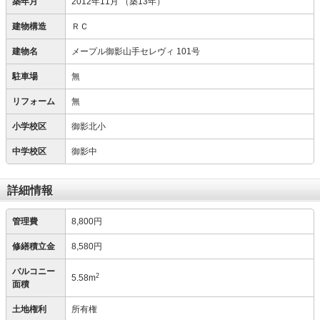
築年月
2012年11月
（築13年）
建物構造
ＲＣ
建物名
メープル御影山手セレヴィ 101号
駐車場
無
リフォーム
無
小学校区
御影北小
中学校区
御影中
詳細情報
管理費
8,800円
修繕積立金
8,580円
バルコニー
2
5.58m
面積
土地権利
所有権