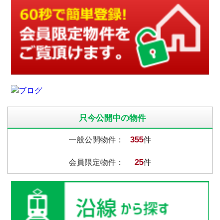
只今公開中の物件
355
一般公開物件：
件
25
会員限定物件：
件