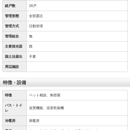
総戸数
26戸
管理形態
全部委託
管理方式
日勤管理
管理組合
無
主要採光面
西
国土法届出
不要
周辺施設
特徴・設備
特徴
ペット相談、角部屋
バス・トイ
追焚機能、浴室乾燥機
レ
冷暖房
床暖房