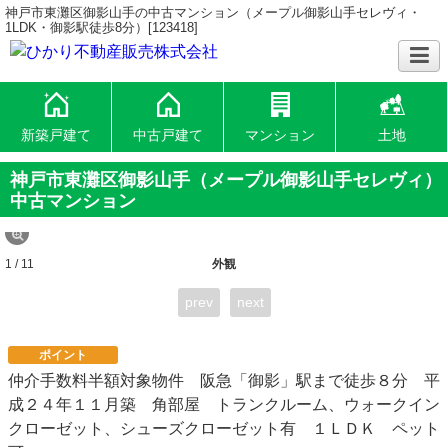
神戸市東灘区御影山手の中古マンション（メープル御影山手セレヴィ・
1LDK・御影駅徒歩8分）[123418]
新築戸建て
中古戸建て
マンション
土地
神戸市東灘区御影山手（メープル御影山手セレヴィ）
中古マンション
1 / 11
外観
prev
next
ポイント
仲介手数料半額対象物件 阪急「御影」駅まで徒歩８分 平
成２４年１１月築 角部屋 トランクルーム、ウォークイン
クローゼット、シューズクローゼット有 １ＬＤＫ ペット