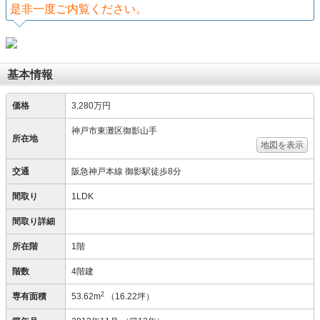
是非一度ご内覧ください。
基本情報
価格
3,280万円
神戸市東灘区御影山手
所在地
地図を表示
交通
阪急神戸本線 御影駅徒歩8分
間取り
1LDK
間取り詳細
所在階
1階
階数
4階建
2
専有面積
53.62m
（16.22坪）