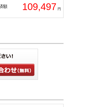
109,497
済額
円
せ