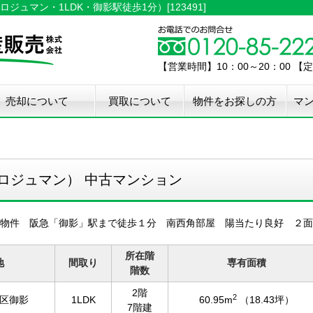
ュマン・1LDK・御影駅徒歩1分）[123491]
【営業時間】10：00～20：00 
売却について
買取について
物件をお探しの方
マ
介手数料50%OFF
件無料査定
古住宅瑕疵保証
宅設備検査保証
ペア・メンテナンス
ウスクリーニング
用品撤去サービス
ロジュマン） 中古マンション
物件 阪急「御影」駅まで徒歩１分 南西角部屋 陽当たり良好 ２面バ
所在階
地
間取り
専有面積
階数
2階
2
区御影
1LDK
60.95m
（18.43坪）
7階建