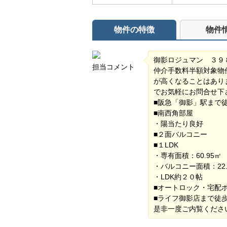
物件の特徴
物件
御影ロジュマン ３９
担当コメント
仲介手数料半額対象物
が高くなることはあり
でお気軽にお問合せ下
■阪急「御影」駅ま
■南西角部屋
・陽当たり良好
■２面バルコニー
■１LDK
・専有面積：60.95㎡
・バルコニー面積：22.
・LDK約２０帖
■オートロック・宅配
■ライフ御影店まで徒
是非一度ご内覧くださ