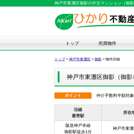
神戸市東灘区御影の中古マンション（御影ロジ
トップ
売買物件
新築戸建て
中古戸建て
マンション
土地
仲
物
中
住
リ
ハ
不
トップ
>
神戸市東灘区
>
御影
>
物件詳細
神戸市東灘区御影（御影
ポイント
仲介手数料半額対象
沿線
所在
最寄駅
阪急神戸本線
神戸市東灘
御影駅徒歩1分