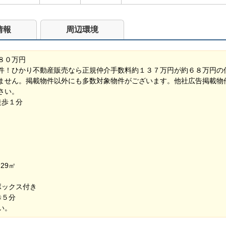
情報
周辺環境
８０万円
件！ひかり不動産販売なら正規仲介手数料約１３７万円が約６８万円の
ません。掲載物件以外にも多数対象物件がございます。他社広告掲載物
さい。
で徒歩１分
29㎡
ボックス付き
歩５分
い。