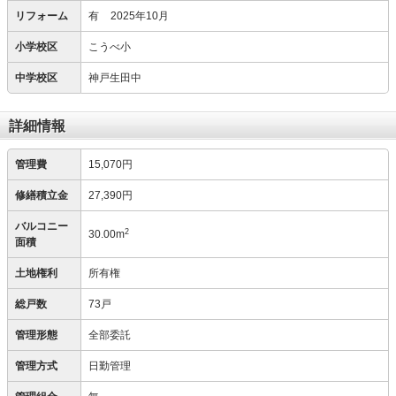
リフォーム
有
2025年10月
小学校区
こうべ小
中学校区
神戸生田中
詳細情報
管理費
15,070円
修繕積立金
27,390円
バルコニー
2
30.00m
面積
土地権利
所有権
総戸数
73戸
管理形態
全部委託
管理方式
日勤管理