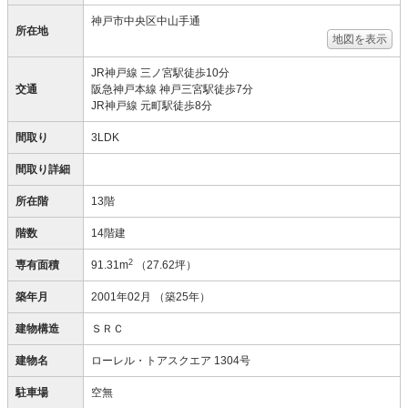
神戸市中央区中山手通
所在地
地図を表示
JR神戸線 三ノ宮駅徒歩10分
交通
阪急神戸本線 神戸三宮駅徒歩7分
JR神戸線 元町駅徒歩8分
間取り
3LDK
間取り詳細
所在階
13階
階数
14階建
2
専有面積
91.31m
（27.62坪）
築年月
2001年02月
（築25年）
建物構造
ＳＲＣ
建物名
ローレル・トアスクエア 1304号
駐車場
空無