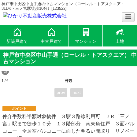
神戸市中央区中山手通の中古マンション（ローレル・トアスクエア・
3LDK・三ノ宮駅徒歩10分）[123522]
新築戸建て
中古戸建て
マンション
土地
神戸市中央区中山手通（ローレル・トアスクエア） 中
古マンション
1 / 6
外観
prev
next
ポイント
仲介手数料半額対象物件 ３駅３路線利用可 ＪＲ「三ノ
宮」駅まで徒歩１０分 １３階部分 南東角住戸 ３面バル
コニー 全居室バルコニーに面した明るい間取り リノベー