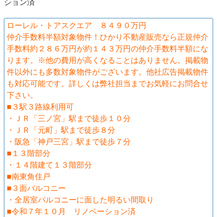
ション済
ローレル・トアスクエア ８４９０万円
仲介手数料半額対象物件！ひかり不動産販売なら正規仲介
手数料約２８６万円が約１４３万円の仲介手数料半額にな
ります。※他の費用が高くなることはありません。掲載物
件以外にも多数対象物件がございます。他社広告掲載物件
も対応可能です。詳しくは弊社担当までお気軽にお問合せ
下さい。
■３駅３路線利用可
・ＪＲ「三ノ宮」駅まで徒歩１０分
・ＪＲ「元町」駅まで徒歩８分
・阪急「神戸三宮」駅まで徒歩７分
■１３階部分
・１４階建て１３階部分
■南東角住戸
■３面バルコニー
・全居室バルコニーに面した明るい間取り
■令和７年１０月 リノベーション済