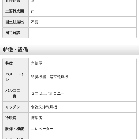
管理組合
無
主要採光面
南
国土法届出
不要
周辺施設
特徴・設備
特徴
角部屋
バス・トイ
追焚機能、浴室乾燥機
レ
バルコニ
２面以上バルコニー
ー・庭
キッチン
食器洗浄乾燥機
冷暖房
床暖房
設備・機能
エレベーター