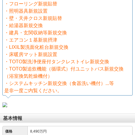
・フローリング新規貼替
・照明器具新規設置
・壁・天井クロス新規貼替
・給湯器新規交換
・建具・玄関収納等新規交換
・エアコン１基新規摂津
・LIXIL製洗面化粧台新規交換
・床暖房マット新規設置
・TOTO製洗浄便座付タンクレストイレ新規交換
・TOTO製追炊機能（循環式）付ユニットバス新規交換
（浴室換気乾燥機付）
・システムキッチン新規交換（食器洗い機付）...等
是非一度ご内覧ください。
基本情報
価格
8,490万円