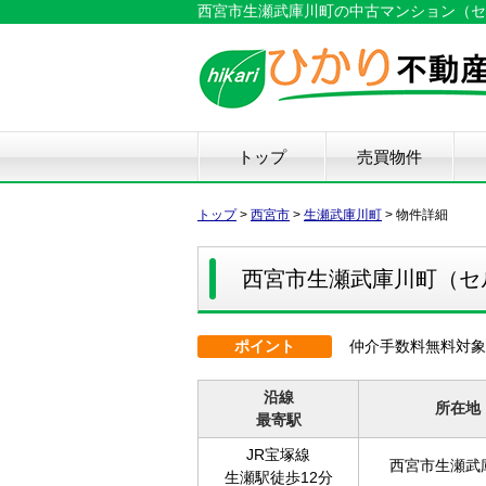
西宮市生瀬武庫川町の中古マンション（セルヴ
トップ
売買物件
新築戸建て
中古戸建て
マンション
土地
仲
物
中
住
リ
ハ
不
トップ
>
西宮市
>
生瀬武庫川町
>
物件詳細
西宮市生瀬武庫川町（セ
ポイント
仲介手数料無料対象
沿線
所在地
最寄駅
JR宝塚線
西宮市生瀬武
生瀬駅徒歩12分