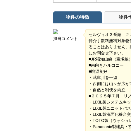
物件の特徴
物件
セルヴィオ３番館 ２
担当コメント
仲介手数料無料対象物
ることはありません。
にお問合せ下さい。
■JR福知山線（宝塚
■南向きバルコニー
■眺望良好
・武庫川を一望
・西側には山々が広が
・自然と利便を両立
■２０２５年７月 リ
・LIXIL製システムキ
・LIXIL製ユニット
・LIXIL製洗面化粧台
・TOTO製（ウォシ
・Panasonic製建具