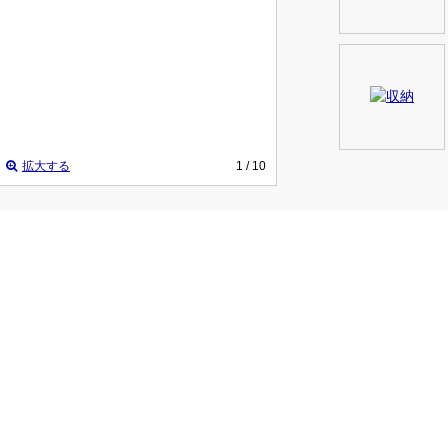
拡大する
1
/ 10