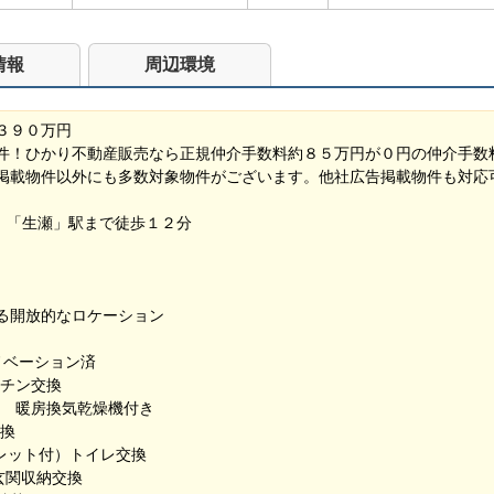
情報
周辺環境
３９０万円
件！ひかり不動産販売なら正規仲介手数料約８５万円が０円の仲介手数
掲載物件以外にも多数対象物件がございます。他社広告掲載物件も対応
線）「生瀬」駅まで徒歩１２分
る開放的なロケーション
ノベーション済
ッチン交換
バス 暖房換気乾燥機付き
交換
ュレット付）トイレ交換
・玄関収納交換