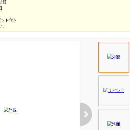
貼替
替
ゼット付き
い。