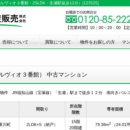
ィオ３番館・2SLDK・生瀬駅徒歩12分）[123525]
【営業時間】10：00～20：00 
売却について
買取について
物件をお探しの方
マ
介手数料50%OFF
件無料査定
古住宅瑕疵保証
宅設備検査保証
ペア・メンテナンス
ウスクリーニング
用品撤去サービス
ルヴィオ３番館） 中古マンション
物件 JR福知山線（宝塚線）「生瀬」駅まで徒歩１２分 南向きバル
所在階
間取り
専有面積
階数
15階
2
庫川町
2LDK+S（納戸）
79.38m
（24.01
20階建