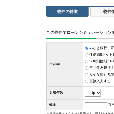
物件の特徴
物件
この物件でローンシミュレーション
みなと銀行 変動
住信SBIネット
SBI新生銀行 0
年利率
三井住友銀行 1
りそな銀行 0.
直接入力する
返済年数
頭金
万
※返済金額はあくまでも目安です。購入時は別途