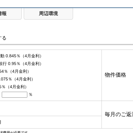
情報
周辺環境
する
 0.845％（4月金利）
銀行 0.95％（4月金利）
.64％（4月金利）
物件価格
.075％（4月金利）
95％（4月金利）
％
毎月のご返
円
諸費用が必要です。