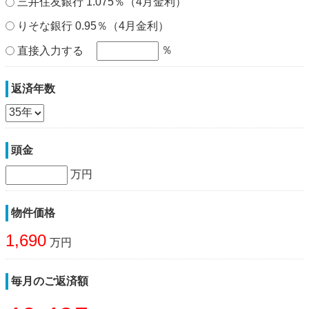
三井住友銀行 1.075％（4月金利）
りそな銀行 0.95％（4月金利）
％
直接入力する
返済年数
頭金
万円
物件価格
1,690
万円
毎月のご返済額