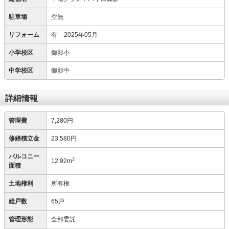
駐車場
空無
リフォーム
有
2025年05月
小学校区
御影小
中学校区
御影中
詳細情報
管理費
7,280円
修繕積立金
23,580円
バルコニー
2
12.92m
面積
土地権利
所有権
総戸数
65戸
管理形態
全部委託