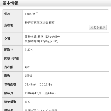
基本情報
価格
1,690万円
神戸市東灘区御影石町
所在地
地図を表示
阪神本線 石屋川駅徒歩8分
交通
阪神本線 御影駅徒歩13分
間取り
3LDK
間取り詳細
所在階
4階
階数
7階建
2
専有面積
53.47m
（16.17坪）
築年月
1984年12月
（築41年）
建物構造
ＲＣ
建物名
甲南グランドハイム御影