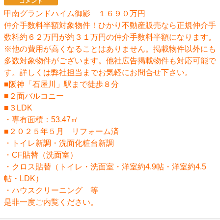
コメント
甲南グランドハイム御影 １６９０万円
仲介手数料半額対象物件！ひかり不動産販売なら正規仲介手
数料約６２万円が約３１万円の仲介手数料半額になります。
※他の費用が高くなることはありません。掲載物件以外にも
多数対象物件がございます。他社広告掲載物件も対応可能で
す。詳しくは弊社担当までお気軽にお問合せ下さい。
■阪神「石屋川」駅まで徒歩８分
■２面バルコニー
■３LDK
・専有面積：53.47㎡
■２０２５年５月 リフォーム済
・トイレ新調・洗面化粧台新調
・CF貼替（洗面室）
・クロス貼替（トイレ・洗面室・洋室約4.9帖・洋室約4.5
帖・LDK）
・ハウスクリーニング 等
是非一度ご内覧ください。