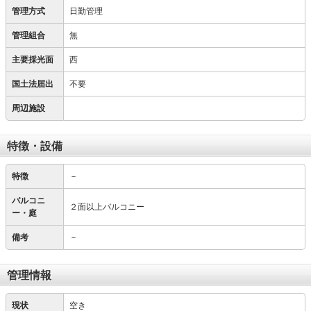
管理方式
日勤管理
管理組合
無
主要採光面
西
国土法届出
不要
周辺施設
特徴・設備
特徴
－
バルコニ
２面以上バルコニー
ー・庭
備考
－
管理情報
現状
空き