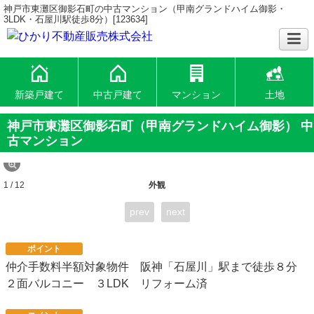
神戸市東灘区御影石町の中古マンション（甲南グランドハイム御影・
3LDK・石屋川駅徒歩8分）[123634]
新築戸建て
中古戸建て
マンション
土地
神戸市東灘区御影石町（甲南グランドハイム御影） 中
古マンション
1 / 12
外観
prev
next
ポイント
仲介手数料半額対象物件 阪神「石屋川」駅まで徒歩８分
２面バルコニー ３LDK リフォーム済