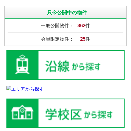
只今公開中の物件
362
一般公開物件：
件
25
会員限定物件：
件