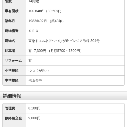
階数
14階建
2
専有面積
100.84m
（30.50坪）
築年月
1983年02月
（築43年）
建物構造
ＳＲＣ
建物名
東急ドエル名谷つつじが丘ビレジ２号棟 304号
駐車場
有
7,300円
（月額5700～7300円）
リフォーム
有
小学校区
つつじが丘小
中学校区
桃山台中
詳細情報
管理費
8,100円
修繕積立金
9,000円