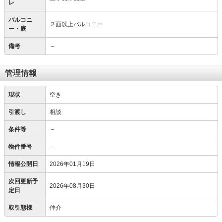
レ
バルコニ
２面以上バルコニー
ー・庭
備考
－
管理情報
現状
空き
引渡し
相談
条件等
－
物件番号
－
情報公開日
2026年01月19日
次回更新予
2026年08月30日
定日
取引態様
仲介