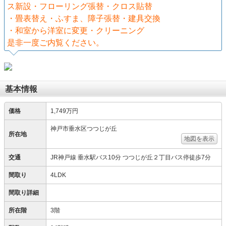
ス新設・フローリング張替・クロス貼替
・畳表替え・ふすま、障子張替・建具交換
・和室から洋室に変更・クリーニング
是非一度ご内覧ください。
基本情報
価格
1,749万円
神戸市垂水区つつじが丘
所在地
地図を表示
交通
JR神戸線 垂水駅バス10分 つつじが丘２丁目バス停徒歩7分
間取り
4LDK
間取り詳細
所在階
3階