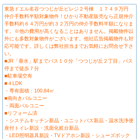
東急ドエル名谷つつじが丘ビレジ２号棟 １７４９万円
仲介手数料半額対象物件！ひかり不動産販売なら正規仲介
手数料約６４万円が約３２万円の仲介手数料半額になりま
す。※他の費用が高くなることはありません。掲載物件以
外にも多数対象物件がございます。他社広告掲載物件も対
応可能です。詳しくは弊社担当までお気軽にお問合せ下さ
い。
■JR「垂水」駅までバス１０分「つつじが丘２丁目」バス
停まで徒歩７分
■駐車場空有
■４LDK
・専有面積：100.84㎡
■南向きバルコニー
・両面バルコニー
■リフォーム済
・システムキッチン新品・ユニットバス新品・温水洗浄便
座付トイレ新設・洗面化粧台新品
・LED照明器具新設・TVドアホン新設・シューズボック