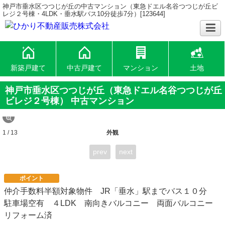
神戸市垂水区つつじが丘の中古マンション（東急ドエル名谷つつじが丘ビ
レジ２号棟・4LDK・垂水駅バス10分徒歩7分）[123644]
新築戸建て
中古戸建て
マンション
土地
神戸市垂水区つつじが丘（東急ドエル名谷つつじが丘
ビレジ２号棟） 中古マンション
1 / 13
外観
prev
next
ポイント
仲介手数料半額対象物件 JR「垂水」駅までバス１０分
駐車場空有 ４LDK 南向きバルコニー 両面バルコニー
リフォーム済