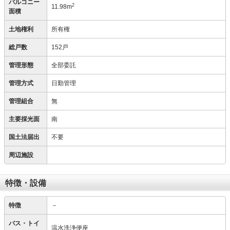
バルコニー
2
11.98m
面積
土地権利
所有権
総戸数
152戸
管理形態
全部委託
管理方式
日勤管理
管理組合
無
主要採光面
南
国土法届出
不要
周辺施設
特徴・設備
特徴
－
バス・トイ
温水洗浄便座