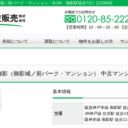
前パーク・マンション・3LDK・御影駅徒歩7分）[123666]
【営業時間】10：00～20：00 
売却について
買取について
物件をお探しの方
マ
介手数料50%OFF
件無料査定
古住宅瑕疵保証
宅設備検査保証
ペア・メンテナンス
ウスクリーニング
用品撤去サービス
影（御影城ノ前パーク・マンション） 中古マン
基本情報
阪急神戸本線 御影駅 徒
交通
JR神戸線 住吉駅 徒歩1
阪神本線 御影駅 徒歩1