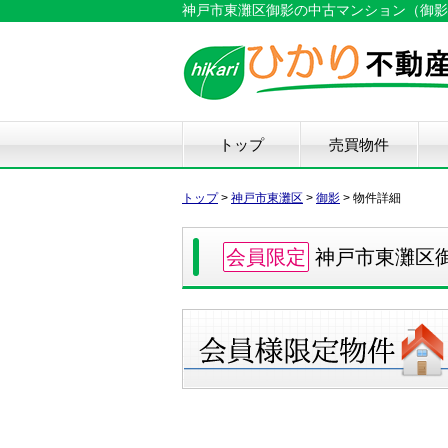
神戸市東灘区御影の中古マンション（御影城ノ
トップ
売買物件
新築戸建て
中古戸建て
マンション
土地
仲
物
中
住
リ
ハ
不
トップ
>
神戸市東灘区
>
御影
>
物件詳細
会員限定
神戸市東灘区御