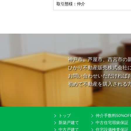
取引態様：仲介
神戸市、芦屋市、西宮市の
ひかり不動産販売株式会社
お問い合わせいただければ
初めて不動産を購入される
トップ
仲介手数料50%OF
新築戸建て
中古住宅瑕疵保証
中古戸建て
住宅設備検査保証