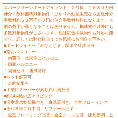
エバーグリーンポートアイランド ２号棟 １８８０万円
仲介手数料無料対象物件！ひかり不動産販売なら正規仲介
手数料約６８万円が０円の仲介手数料無料になります。※
他の費用が高くなることはありません。掲載物件以外にも
多数対象物件がございます。他社広告掲載物件も対応可能
です。詳しくは弊社担当までお気軽にお問合せ下さい。
■ポートライナー「みなとじま」駅まで徒歩３分
■南西バルコニー
・南西側・北東側にバルコニー
・両面バルコニー
・陽当たり・通風良好
■ペット飼育可
・規約制限有
■１階にスーパーがあり買い物至便
■約14.4帖の広々リビング
■浴室暖房乾燥機付き、食洗器付き、全室フローリング
■令和８年２月中旬 リフォーム完了
・全室フローリング貼替・全室クロス貼替・建具新調・玄