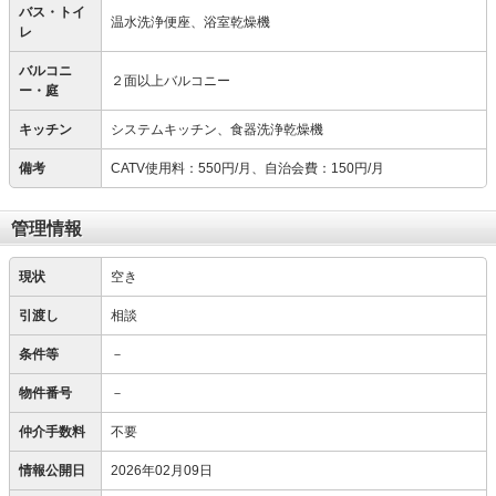
バス・トイ
温水洗浄便座、浴室乾燥機
レ
バルコニ
２面以上バルコニー
ー・庭
キッチン
システムキッチン、食器洗浄乾燥機
備考
CATV使用料：550円/月、自治会費：150円/月
管理情報
現状
空き
引渡し
相談
条件等
－
物件番号
－
仲介手数料
不要
情報公開日
2026年02月09日