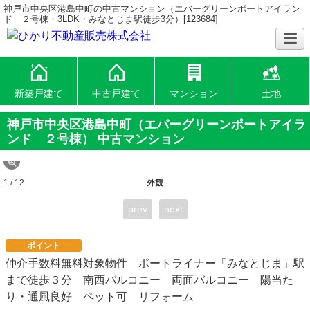
神戸市中央区港島中町の中古マンション（エバーグリーンポートアイラン
ド ２号棟・3LDK・みなとじま駅徒歩3分）[123684]
新築戸建て
中古戸建て
マンション
土地
神戸市中央区港島中町（エバーグリーンポートアイラ
ンド ２号棟） 中古マンション
1 / 12
外観
prev
next
ポイント
仲介手数料無料対象物件 ポートライナー「みなとじま」駅
まで徒歩３分 南西バルコニー 両面バルコニー 陽当た
り・通風良好 ペット可 リフォーム