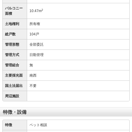
バルコニー
2
10.47m
面積
土地権利
所有権
総戸数
104戸
管理形態
全部委託
管理方式
日勤管理
管理組合
無
主要採光面
南西
国土法届出
不要
周辺施設
特徴・設備
特徴
ペット相談