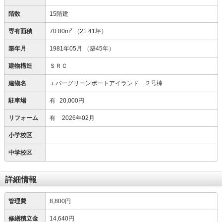
階数
15階建
2
専有面積
70.80m
（21.41坪）
築年月
1981年05月
（築45年）
建物構造
ＳＲＣ
建物名
エバーグリーンポートアイランド ２号棟
駐車場
有
20,000円
リフォーム
有
2026年02月
小学校区
中学校区
詳細情報
管理費
8,800円
修繕積立金
14,640円