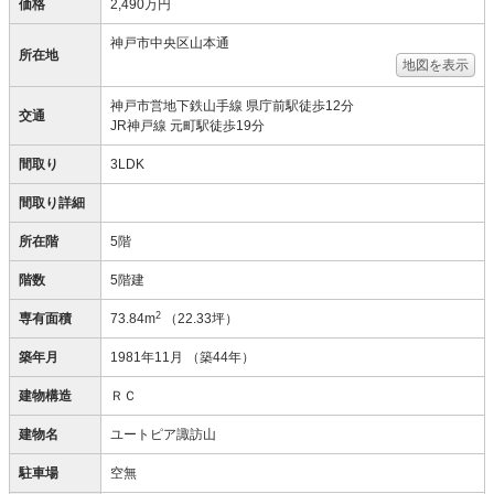
価格
2,490万円
神戸市中央区山本通
所在地
地図を表示
神戸市営地下鉄山手線 県庁前駅徒歩12分
交通
JR神戸線 元町駅徒歩19分
間取り
3LDK
間取り詳細
所在階
5階
階数
5階建
2
専有面積
73.84m
（22.33坪）
築年月
1981年11月
（築44年）
建物構造
ＲＣ
建物名
ユートピア諏訪山
駐車場
空無