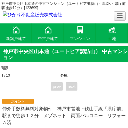
神戸市中央区山本通の中古マンション（ユートピア諏訪山・3LDK・県庁前
駅徒歩12分）[123699]
新築戸建て
中古戸建て
マンション
土地
神戸市中央区山本通（ユートピア諏訪山） 中古マンシ
ョン
1 / 13
外観
prev
next
ポイント
仲介手数料無料対象物件 神戸市営地下鉄山手線「県庁前」
駅まで徒歩１２分 メゾネット 両面バルコニー リフォー
ム済