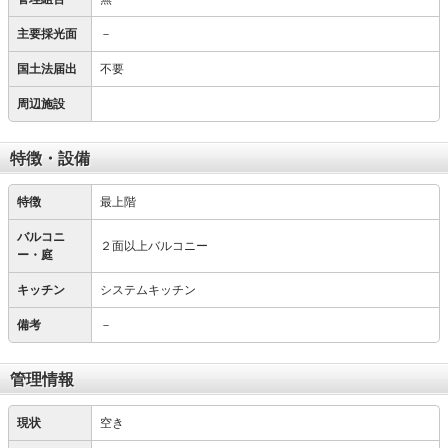
主要採光面
－
国土法届出
不要
周辺施設
特徴・設備
特徴
最上階
バルコニ
２面以上バルコニー
ー・庭
キッチン
システムキッチン
備考
－
管理情報
現状
空き