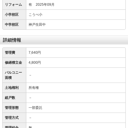
リフォーム
有
2025年09月
小学校区
こうべ小
中学校区
神戸生田中
詳細情報
管理費
7,640円
修繕積立金
4,800円
バルコニー
－
面積
土地権利
所有権
総戸数
－
管理形態
一部委託
管理方式
－
管理組合
無