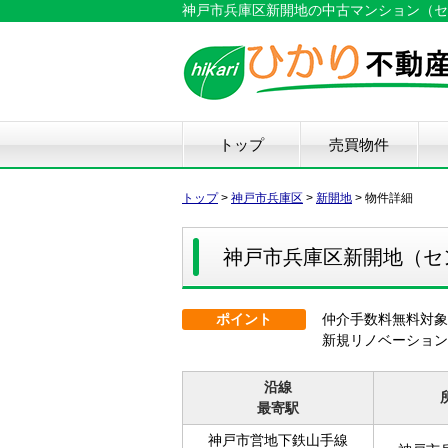
神戸市兵庫区新開地の中古マンション（セント
トップ
売買物件
新築戸建て
中古戸建て
マンション
土地
仲
物
中
住
リ
ハ
不
トップ
>
神戸市兵庫区
>
新開地
>
物件詳細
神戸市兵庫区新開地（セ
ポイント
仲介手数料無料対
新規リノベーション
沿線
最寄駅
神戸市営地下鉄山手線