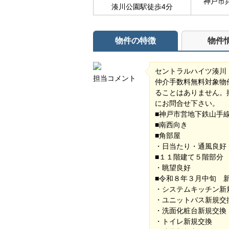
神戸市
湊川公園駅徒歩4分
物件の特徴
物件
セントラルハイツ湊川
担当コメント
仲介手数料無料対象物
ることはありません。
にお問合せ下さい。
■神戸市営地下鉄山手
■南西向き
■角部屋
・日当たり・通風良
■１１階建て５階部分
・眺望良好
■令和８年３月中旬 
・システムキッチン新
・ユニットバス新規交
・洗面化粧台新規交換
・トイレ新規交換