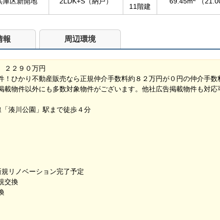
兵庫区新開地
2LDK+S（納戸）
69.45m
（21.
11階建
情報
周辺環境
 ２２９０万円
件！ひかり不動産販売なら正規仲介手数料約８２万円が０円の仲介手数
掲載物件以外にも多数対象物件がございます。他社広告掲載物件も対応
線「湊川公園」駅まで徒歩４分
好
新規リノベーション完了予定
規交換
換