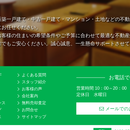
新築一戸建て・中古一戸建て・マンション・土地などの不動
にお任せください。
お客様の住まいの希望条件やご予算に合わせて最適な不動産
方でもご安心ください。誠心誠意、一生懸命サポートさせて
F
よくある質問
お電話で
スタッフ紹介
営業時間 10：00～20：00
お客様の声
定休日 水曜日
会社案内
ンス
無料売却査定
メールでの
グ
お問合せ
ス
サイトマップ