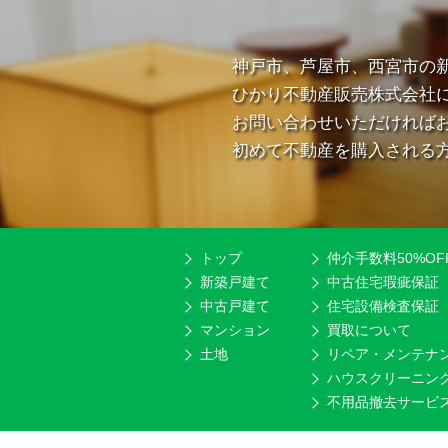
神戸市、芦屋市、西宮市の
ひかり不動産販売株式会社
お問い合わせいただければ
初めて不動産を購入される
トップ
仲介手数料50%OF
新築戸建て
中古住宅瑕疵保証
中古戸建て
住宅設備検査保証
マンション
買取について
土地
リペア・メンテナ
ハウスクリーニン
不用品撤去サービ