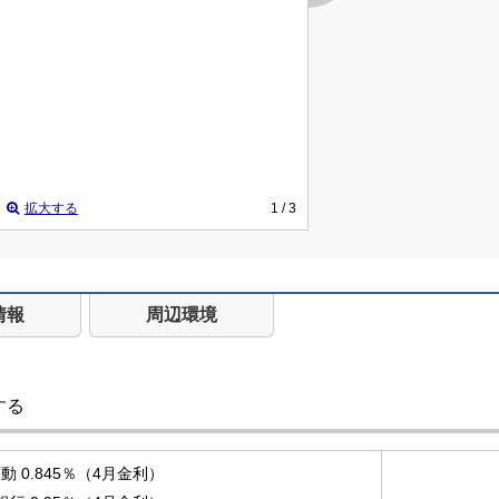
拡大する
1
/ 3
情報
周辺環境
する
 0.845％（4月金利）