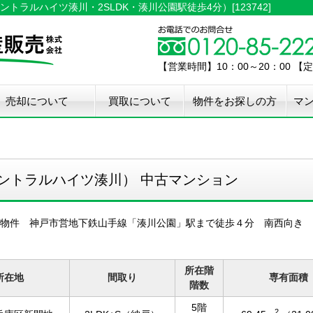
ラルハイツ湊川・2SLDK・湊川公園駅徒歩4分）[123742]
【営業時間】10：00～20：00 
売却について
買取について
物件をお探しの方
マ
介手数料50%OFF
件無料査定
古住宅瑕疵保証
宅設備検査保証
ペア・メンテナンス
ウスクリーニング
用品撤去サービス
ントラルハイツ湊川） 中古マンション
象物件 神戸市営地下鉄山手線「湊川公園」駅まで徒歩４分 南西向き
所在階
所在地
間取り
専有面積
階数
5階
2