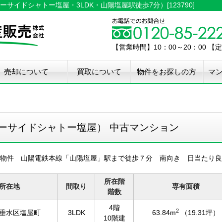
イドシャトー塩屋・3LDK・山陽塩屋駅徒歩7分）[123790]
【営業時間】10：00～20：00 
売却について
買取について
物件をお探しの方
マ
介手数料50%OFF
件無料査定
古住宅瑕疵保証
宅設備検査保証
ペア・メンテナンス
ウスクリーニング
用品撤去サービス
ーサイドシャトー塩屋） 中古マンション
物件 山陽電鉄本線「山陽塩屋」駅まで徒歩７分 南向き 日当たり良
所在階
所在地
間取り
専有面積
階数
4階
2
垂水区塩屋町
3LDK
63.84m
（19.31坪）
10階建