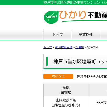
神戸市垂水区塩屋町の中古マンション（シーサ
トップ
売買物件
新築戸建て
中古戸建て
マンション
土地
仲
物
中
住
リ
ハ
不
トップ
>
神戸市垂水区
>
塩屋町
>
物件詳細
神戸市垂水区塩屋町（シ
ポイント
仲介手数料無料対象
沿線
最寄駅
山陽電鉄本線
神戸市
山陽塩屋駅徒歩7分