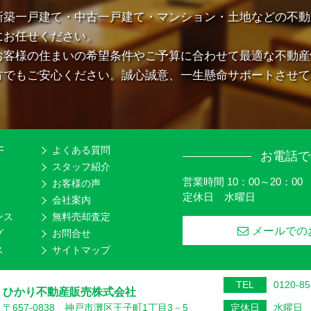
新築一戸建て・中古一戸建て・マンション・土地などの不動
にお任せください。
お客様の住まいの希望条件やご予算に合わせて最適な不動産
方でもご安心ください。誠心誠意、一生懸命サポートさせて
F
よくある質問
お電話で
スタッフ紹介
営業時間 10：00～20：00
お客様の声
定休日 水曜日
会社案内
ンス
無料売却査定
メールでの
グ
お問合せ
ス
サイトマップ
TEL
0120-85
ひかり不動産販売株式会社
〒657-0838 神戸市灘区王子町1丁目3－5
定休日
水曜日