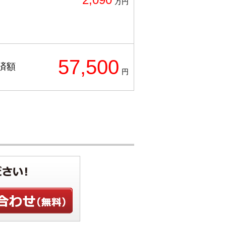
万円
57,500
済額
円
せ