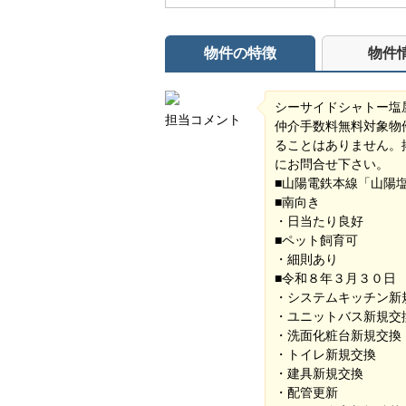
物件の特徴
物件
シーサイドシャトー塩
担当コメント
仲介手数料無料対象物
ることはありません。
にお問合せ下さい。
■山陽電鉄本線「山陽
■南向き
・日当たり良好
■ペット飼育可
・細則あり
■令和８年３月３０日
・システムキッチン新
・ユニットバス新規交
・洗面化粧台新規交換
・トイレ新規交換
・建具新規交換
・配管更新