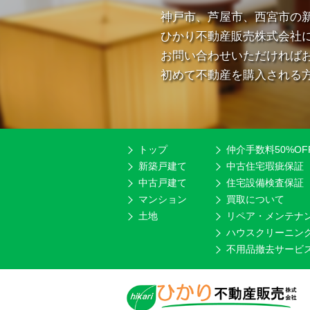
神戸市、芦屋市、西宮市の
ひかり不動産販売株式会社
お問い合わせいただければ
初めて不動産を購入される
トップ
仲介手数料50%OF
新築戸建て
中古住宅瑕疵保証
中古戸建て
住宅設備検査保証
マンション
買取について
土地
リペア・メンテナ
ハウスクリーニン
不用品撤去サービ