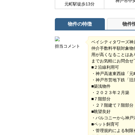
神戸市中
元町駅徒歩13分
物件の特徴
物件
ベイシティタワーズ神
担当コメント
仲介手数料半額対象物
用が高くなることはあ
までお気軽にお問合せ
■２沿線利用可
・神戸高速東西線「
・神戸市営地下鉄「旧
■築浅物件
・２０２３年２月築
■７階部分
・２７階建て７階部分
■眺望良好
・バルコニーから神
■ペット飼育可
・管理規約による制限