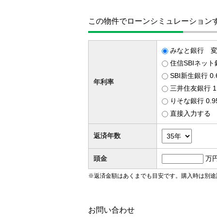
この物件でローンシミュレーション
みなと銀行 変動
住信SBIネット
SBI新生銀行 0
年利率
三井住友銀行 1
りそな銀行 0.
直接入力する
返済年数
頭金
万
※返済金額はあくまでも目安です。購入時は別途
お問い合わせ