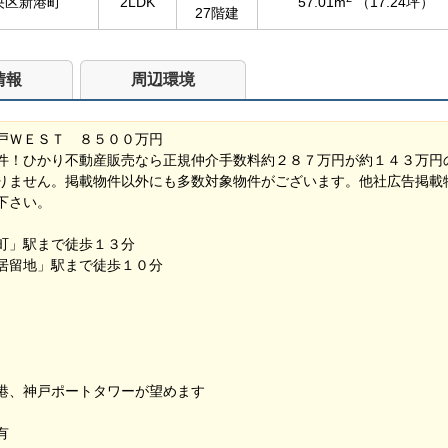
央区新港町
2LDK
57.01m
（17.24坪）
27階建
情報
周辺環境
戸ＷＥＳＴ ８５００万円
件！ひかり不動産販売なら正規仲介手数料約２８７万円が約１４３万円
りません。掲載物件以外にも多数対象物件がございます。他社広告掲載
下さい。
元町」駅まで徒歩１３分
居留地」駅まで徒歩１０分
戸港、神戸ポートタワーが望めます
有