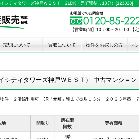
ティタワーズ神戸ＷＥＳＴ・2LDK・元町駅徒歩13分）[123828]
【営業時間】10：00～20：00 
売却について
買取について
物件をお探しの方
マ
介手数料50%OFF
件無料査定
古住宅瑕疵保証
宅設備検査保証
ペア・メンテナンス
ウスクリーニング
用品撤去サービス
イシティタワーズ神戸ＷＥＳＴ） 中古マンション
物件 ２沿線利用可 JR「元町」駅まで徒歩１３分 ２０２３年築 ７
所在階
在地
間取り
専有面積
階数
7階
2