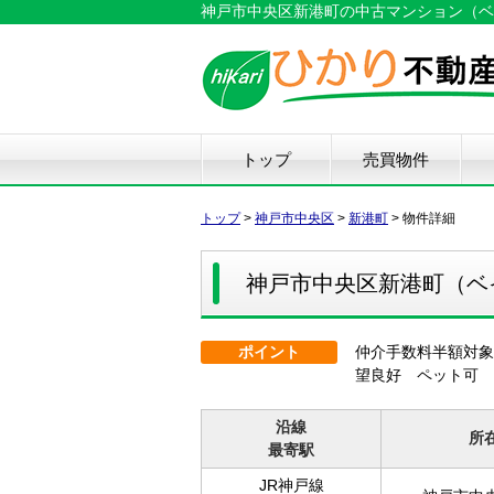
神戸市中央区新港町の中古マンション（ベイシ
トップ
売買物件
新築戸建て
中古戸建て
マンション
土地
仲
物
中
住
リ
ハ
不
トップ
>
神戸市中央区
>
新港町
>
物件詳細
神戸市中央区新港町（ベ
ポイント
仲介手数料半額対象
望良好 ペット可
沿線
所
最寄駅
JR神戸線