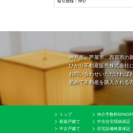
取引態様：仲介
神戸市、芦屋市、西宮市の
ひかり不動産販売株式会社
お問い合わせいただければ
初めて不動産を購入される
トップ
仲介手数料50%OF
新築戸建て
中古住宅瑕疵保証
中古戸建て
住宅設備検査保証