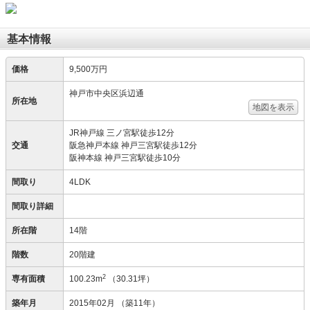
基本情報
価格
9,500万円
神戸市中央区浜辺通
所在地
地図を表示
JR神戸線 三ノ宮駅徒歩12分
交通
阪急神戸本線 神戸三宮駅徒歩12分
阪神本線 神戸三宮駅徒歩10分
間取り
4LDK
間取り詳細
所在階
14階
階数
20階建
2
専有面積
100.23m
（30.31坪）
築年月
2015年02月
（築11年）