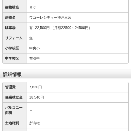
建物構造
ＲＣ
建物名
ワコーレシティー神戸三宮
駐車場
有
22,500円
（月額22500～24500円）
リフォーム
無
小学校区
中央小
中学校区
布引中
詳細情報
管理費
7,820円
修繕積立金
18,540円
バルコニー
－
面積
土地権利
所有権