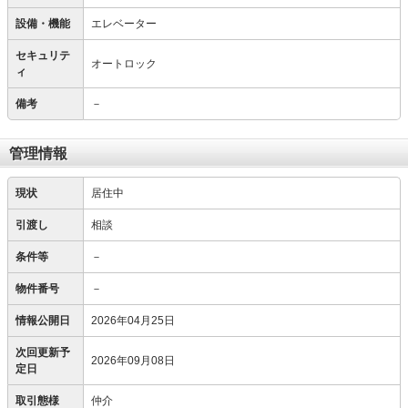
設備・機能
エレベーター
セキュリテ
オートロック
ィ
備考
－
管理情報
現状
居住中
引渡し
相談
条件等
－
物件番号
－
情報公開日
2026年04月25日
次回更新予
2026年09月08日
定日
取引態様
仲介