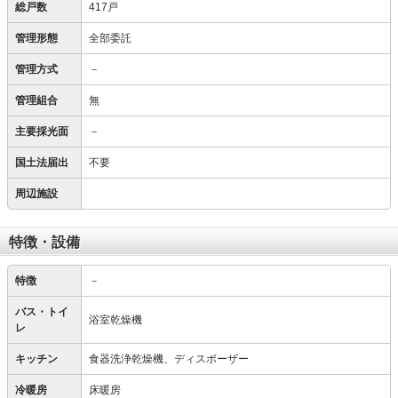
総戸数
417戸
管理形態
全部委託
管理方式
－
管理組合
無
主要採光面
－
国土法届出
不要
周辺施設
特徴・設備
特徴
－
バス・トイ
浴室乾燥機
レ
キッチン
食器洗浄乾燥機、ディスポーザー
冷暖房
床暖房