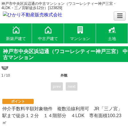
神戸市中央区浜辺通の中古マンション（ワコーレシティー神戸三宮・
4LDK・三ノ宮駅徒歩12分）[123829]
新築戸建て
中古戸建て
マンション
土地
神戸市中央区浜辺通（ワコーレシティー神戸三宮） 中
古マンション
1 / 10
外観
prev
next
ポイント
仲介手数料半額対象物件 複数沿線利用可 JR「三ノ宮」
駅まで徒歩１２分 １４階部分 ４LDK 専有面積100.23
㎡