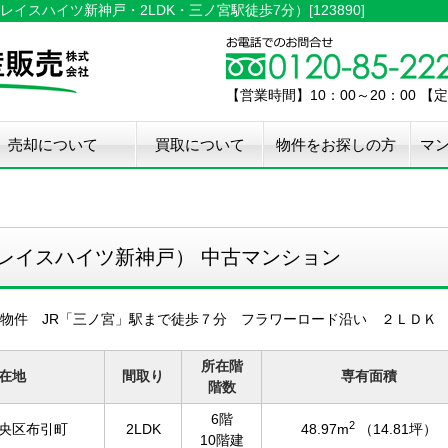
スハイツ新神戸・2LDK・三ノ宮駅徒歩7分）[123890]
【営業時間】10：00～20：00 
売却について
買取について
物件をお探しの方
マ
介手数料50%OFF
件無料査定
古住宅瑕疵保証
宅設備検査保証
ペア・メンテナンス
ウスクリーニング
用品撤去サービス
レイスハイツ新神戸） 中古マンション
物件 JR「三ノ宮」駅まで徒歩７分 フラワーロード沿い ２ＬＤＫ
所在階
在地
間取り
専有面積
階数
6階
2
央区布引町
2LDK
48.97m
（14.81坪）
10階建