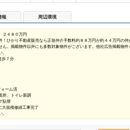
情報
周辺環境
 ２４８０万円
件！ひかり不動産販売なら正規仲介手数料約８８万円が約４４万円の仲
せん。掲載物件以外にも多数対象物件がございます。他社広告掲載物件
い。
で徒歩７分
い
フォーム済
面所、トイレ新調
グ貼替
月に大規模修繕工事完了
い。