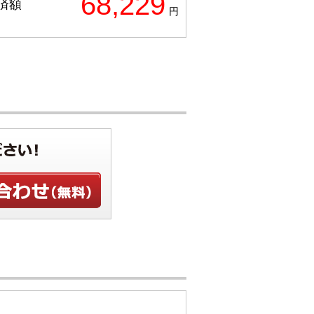
68,229
済額
円
せ