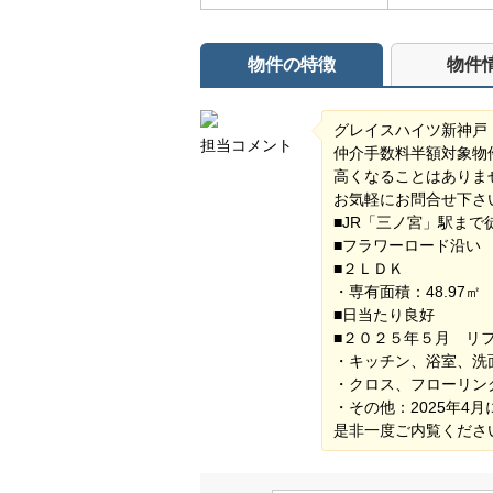
物件の特徴
物件
グレイスハイツ新神戸
担当コメント
仲介手数料半額対象物
高くなることはありま
お気軽にお問合せ下さ
■JR「三ノ宮」駅ま
■フラワーロード沿
■２ＬＤＫ
・専有面積：48.97㎡
■日当たり良好
■２０２５年５月 リ
・キッチン、浴室、洗
・クロス、フローリン
・その他：2025年4
是非一度ご内覧くださ