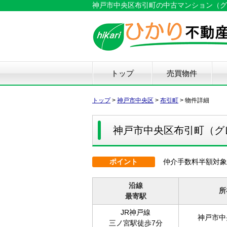
神戸市中央区布引町の中古マンション（グレイ
トップ
売買物件
新築戸建て
中古戸建て
マンション
土地
仲
物
中
住
リ
ハ
不
トップ
>
神戸市中央区
>
布引町
>
物件詳細
神戸市中央区布引町（グ
ポイント
仲介手数料半額対象
沿線
所
最寄駅
JR神戸線
神戸市中
三ノ宮駅徒歩7分