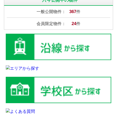
只今公開中の物件
367
一般公開物件：
件
24
会員限定物件：
件