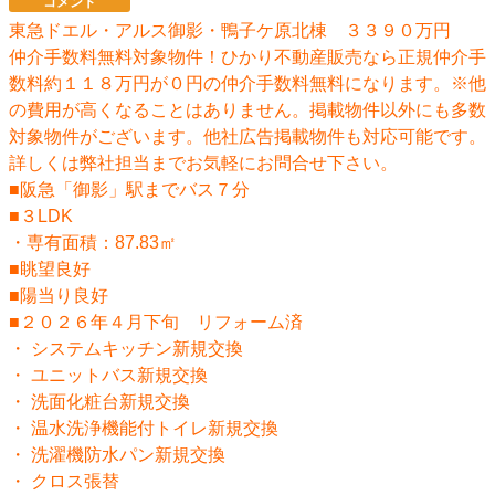
コメント
東急ドエル・アルス御影・鴨子ケ原北棟 ３３９０万円
仲介手数料無料対象物件！ひかり不動産販売なら正規仲介手
数料約１１８万円が０円の仲介手数料無料になります。※他
の費用が高くなることはありません。掲載物件以外にも多数
対象物件がございます。他社広告掲載物件も対応可能です。
詳しくは弊社担当までお気軽にお問合せ下さい。
■阪急「御影」駅までバス７分
■３LDK
・専有面積：87.83㎡
■眺望良好
■陽当り良好
■２０２６年４月下旬 リフォーム済
・ システムキッチン新規交換
・ ユニットバス新規交換
・ 洗面化粧台新規交換
・ 温水洗浄機能付トイレ新規交換
・ 洗濯機防水パン新規交換
・ クロス張替