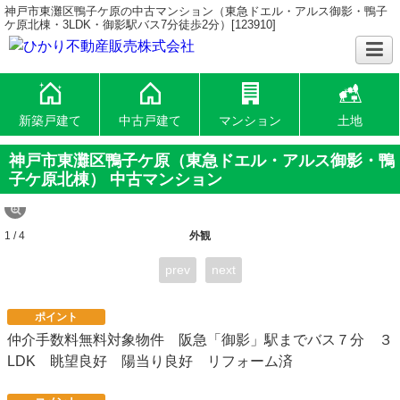
神戸市東灘区鴨子ケ原の中古マンション（東急ドエル・アルス御影・鴨子
ケ原北棟・3LDK・御影駅バス7分徒歩2分）[123910]
新築戸建て
中古戸建て
マンション
土地
神戸市東灘区鴨子ケ原（東急ドエル・アルス御影・鴨
子ケ原北棟） 中古マンション
1 / 4
外観
prev
next
ポイント
仲介手数料無料対象物件 阪急「御影」駅までバス７分 ３
LDK 眺望良好 陽当り良好 リフォーム済