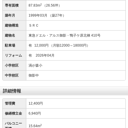
2
専有面積
87.83m
（26.56坪）
築年月
1999年03月
（築27年）
建物構造
ＳＲＣ
建物名
東急ドエル・アルス御影・鴨子ケ原北棟 410号
駐車場
有
12,000円
（月額12000～18000円）
リフォーム
有
2026年04月
小学校区
渦が森小
中学校区
御影中
詳細情報
管理費
12,400円
修繕積立金
6,940円
バルコニー
2
15.64m