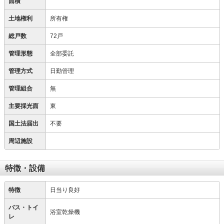
面積
土地権利
所有権
総戸数
72戸
管理形態
全部委託
管理方式
日勤管理
管理組合
無
主要採光面
東
国土法届出
不要
周辺施設
特徴・設備
特徴
日当り良好
バス・トイ
浴室乾燥機
レ