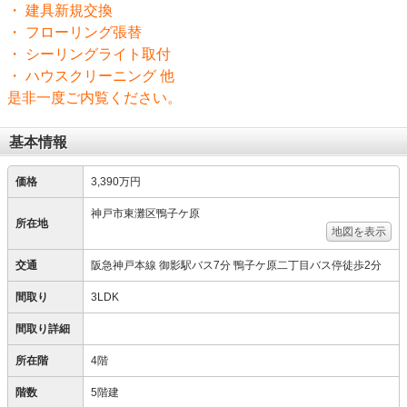
・ 建具新規交換
・ フローリング張替
・ シーリングライト取付
・ ハウスクリーニング 他
是非一度ご内覧ください。
基本情報
価格
3,390万円
神戸市東灘区鴨子ケ原
所在地
地図を表示
交通
阪急神戸本線 御影駅バス7分 鴨子ケ原二丁目バス停徒歩2分
間取り
3LDK
間取り詳細
所在階
4階
階数
5階建