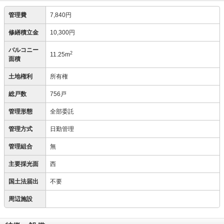
管理費
7,840円
修繕積立金
10,300円
バルコニー
2
11.25m
面積
土地権利
所有権
総戸数
756戸
管理形態
全部委託
管理方式
日勤管理
管理組合
無
主要採光面
西
国土法届出
不要
周辺施設