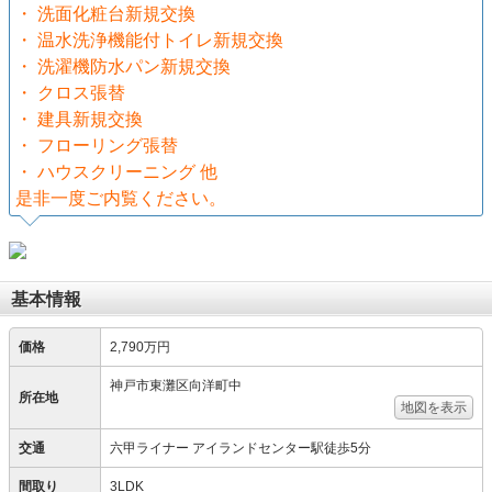
・ 洗面化粧台新規交換
・ 温水洗浄機能付トイレ新規交換
・ 洗濯機防水パン新規交換
・ クロス張替
・ 建具新規交換
・ フローリング張替
・ ハウスクリーニング 他
是非一度ご内覧ください。
基本情報
価格
2,790万円
神戸市東灘区向洋町中
所在地
地図を表示
交通
六甲ライナー アイランドセンター駅徒歩5分
間取り
3LDK