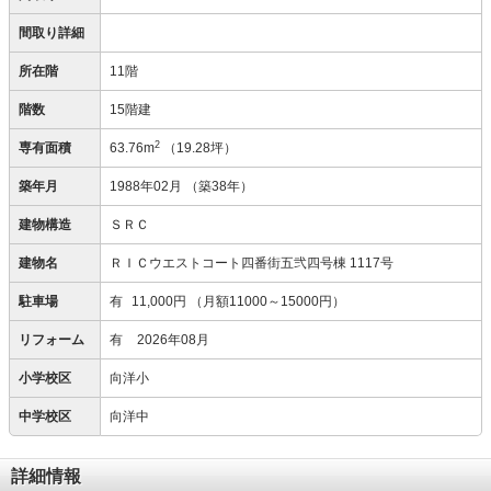
間取り詳細
所在階
11階
階数
15階建
2
専有面積
63.76m
（19.28坪）
築年月
1988年02月
（築38年）
建物構造
ＳＲＣ
建物名
ＲＩＣウエストコート四番街五弐四号棟 1117号
駐車場
有
11,000円
（月額11000～15000円）
リフォーム
有
2026年08月
小学校区
向洋小
中学校区
向洋中
詳細情報