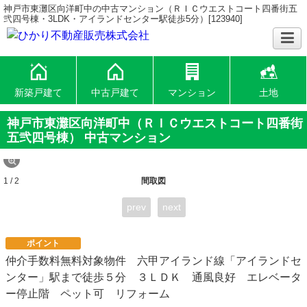
神戸市東灘区向洋町中の中古マンション（ＲＩＣウエストコート四番街五
弐四号棟・3LDK・アイランドセンター駅徒歩5分）[123940]
新築戸建て
中古戸建て
マンション
土地
神戸市東灘区向洋町中（ＲＩＣウエストコート四番街
五弐四号棟） 中古マンション
1 / 2
間取図
prev
next
ポイント
仲介手数料無料対象物件 六甲アイランド線「アイランドセ
ンター」駅まで徒歩５分 ３ＬＤＫ 通風良好 エレベータ
ー停止階 ペット可 リフォーム