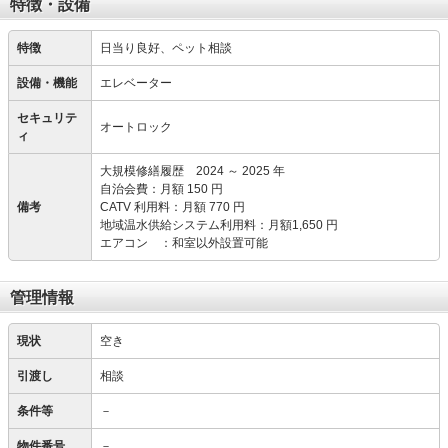
特徴・設備
特徴
日当り良好、ペット相談
設備・機能
エレベーター
セキュリテ
オートロック
ィ
大規模修繕履歴 2024 ～ 2025 年
自治会費：月額 150 円
備考
CATV 利用料：月額 770 円
地域温水供給システム利用料：月額1,650 円
エアコン ：和室以外設置可能
管理情報
現状
空き
引渡し
相談
条件等
－
物件番号
－