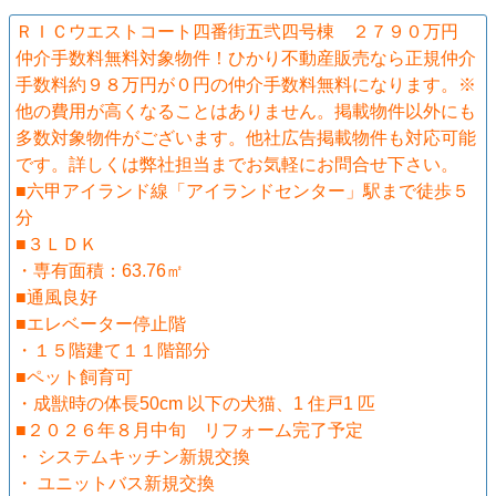
ＲＩＣウエストコート四番街五弐四号棟 ２７９０万円
仲介手数料無料対象物件！ひかり不動産販売なら正規仲介
手数料約９８万円が０円の仲介手数料無料になります。※
他の費用が高くなることはありません。掲載物件以外にも
多数対象物件がございます。他社広告掲載物件も対応可能
です。詳しくは弊社担当までお気軽にお問合せ下さい。
■六甲アイランド線「アイランドセンター」駅まで徒歩５
分
■３ＬＤＫ
・専有面積：63.76㎡
■通風良好
■エレベーター停止階
・１５階建て１１階部分
■ペット飼育可
・成獣時の体長50cm 以下の犬猫、1 住戸1 匹
■２０２６年８月中旬 リフォーム完了予定
・ システムキッチン新規交換
・ ユニットバス新規交換