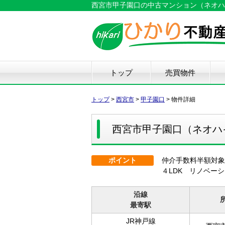
西宮市甲子園口の中古マンション（ネオハイツ
トップ
売買物件
新築戸建て
中古戸建て
マンション
土地
仲
物
中
住
リ
ハ
不
トップ
>
西宮市
>
甲子園口
>
物件詳細
西宮市甲子園口（ネオハ
ポイント
仲介手数料半額対
４LDK リノベー
沿線
最寄駅
JR神戸線