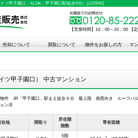
甲子園口・4LDK・甲子園口駅徒歩9分）[123945]
【営業時間】10：00～20：00 
売却について
買取について
物件をお探しの方
マ
介手数料50%OFF
件無料査定
古住宅瑕疵保証
宅設備検査保証
ペア・メンテナンス
ウスクリーニング
用品撤去サービス
イツ甲子園口） 中古マンション
象物件 JR「甲子園口」駅まえ徒歩９分 最上階 南西向き ルーフ
ション済
所在階
所在地
間取り
専有面積
階数
5階
2