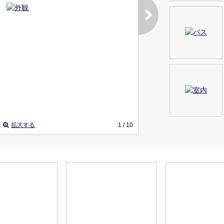
拡大する
1
/ 10