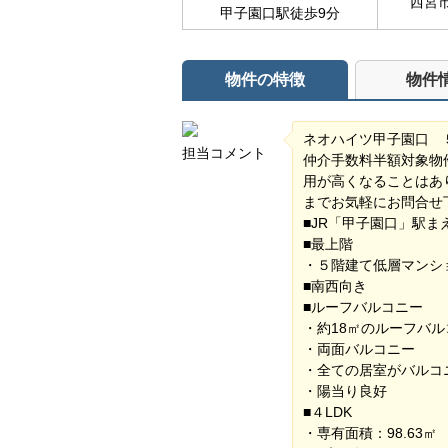
西宮
甲子園口駅徒歩9分
物件の特徴
物件
ネオハイツ甲子園口 
担当コメント
仲介手数料半額対象物
用が高くなることはあ
までお気軽にお問合せ
■JR「甲子園口」駅
■最上階
・５階建て低層マンシ
■南西向き
■ルーフバルコニー
・約18㎡のルーフバル
・両面バルコニー
・全ての居室がバルコ
・陽当り良好
■４LDK
・専有面積：98.63㎡