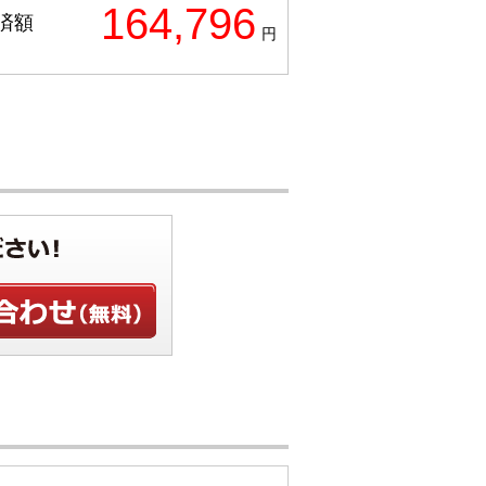
164,796
済額
円
せ