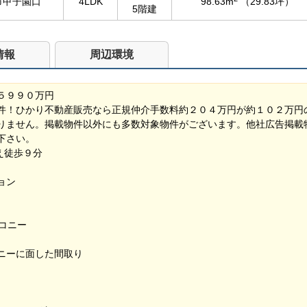
市甲子園口
4LDK
98.63m
（29.83坪）
5階建
情報
周辺環境
５９９０万円
件！ひかり不動産販売なら正規仲介手数料約２０４万円が約１０２万円
りません。掲載物件以外にも多数対象物件がございます。他社広告掲載
下さい。
まえ徒歩９分
ョン
コニー
ニーに面した間取り