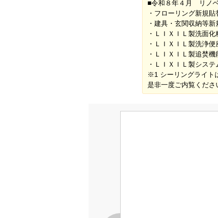
■令和８年４月 リノ
・フローリン
・建具・玄関収納
・ＬＩＸＩＬ製洗
・ＬＩＸＩＬ製洗浄便
・ＬＩＸＩＬ製追焚機
・ＬＩＸＩＬ製システ
※1 シーリングラ
是非一度ご内覧くださ