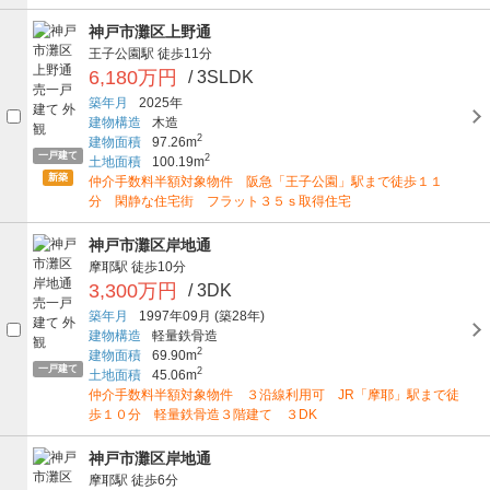
神戸市灘区上野通
王子公園駅
徒歩11分
6,180万円
/ 3SLDK
築年月
2025年
建物構造
木造
2
建物面積
97.26m
一戸建て
2
土地面積
100.19m
新築
仲介手数料半額対象物件 阪急「王子公園」駅まで徒歩１１
分 閑静な住宅街 フラット３５ｓ取得住宅
神戸市灘区岸地通
摩耶駅
徒歩10分
3,300万円
/ 3DK
築年月
1997年09月
(築28年)
建物構造
軽量鉄骨造
2
建物面積
69.90m
一戸建て
2
土地面積
45.06m
仲介手数料半額対象物件 ３沿線利用可 JR「摩耶」駅まで徒
歩１０分 軽量鉄骨造３階建て ３DK
神戸市灘区岸地通
摩耶駅
徒歩6分