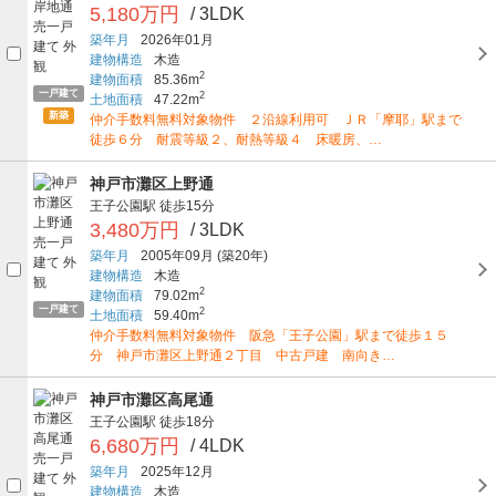
5,180万円
/ 3LDK
築年月
2026年01月
建物構造
木造
2
建物面積
85.36m
一戸建て
2
土地面積
47.22m
新築
仲介手数料無料対象物件 ２沿線利用可 ＪＲ「摩耶」駅まで
徒歩６分 耐震等級２、耐熱等級４ 床暖房、…
神戸市灘区上野通
王子公園駅
徒歩15分
3,480万円
/ 3LDK
築年月
2005年09月
(築20年)
建物構造
木造
2
建物面積
79.02m
一戸建て
2
土地面積
59.40m
仲介手数料無料対象物件 阪急「王子公園」駅まで徒歩１５
分 神戸市灘区上野通２丁目 中古戸建 南向き…
神戸市灘区高尾通
王子公園駅
徒歩18分
6,680万円
/ 4LDK
築年月
2025年12月
建物構造
木造