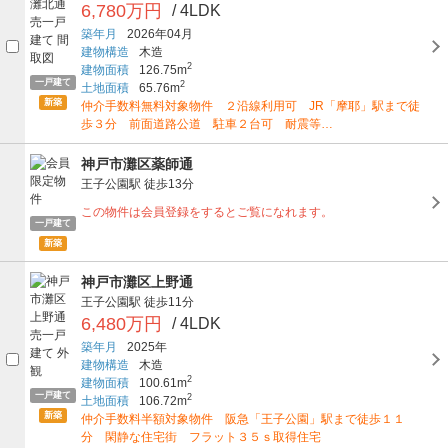
6,780万円
/ 4LDK
築年月
2026年04月
建物構造
木造
2
建物面積
126.75m
一戸建て
2
土地面積
65.76m
新築
仲介手数料無料対象物件 ２沿線利用可 JR「摩耶」駅まで徒
歩３分 前面道路公道 駐車２台可 耐震等…
神戸市灘区薬師通
王子公園駅
徒歩13分
この物件は会員登録をするとご覧になれます。
一戸建て
新築
神戸市灘区上野通
王子公園駅
徒歩11分
6,480万円
/ 4LDK
築年月
2025年
建物構造
木造
2
建物面積
100.61m
一戸建て
2
土地面積
106.72m
新築
仲介手数料半額対象物件 阪急「王子公園」駅まで徒歩１１
分 閑静な住宅街 フラット３５ｓ取得住宅