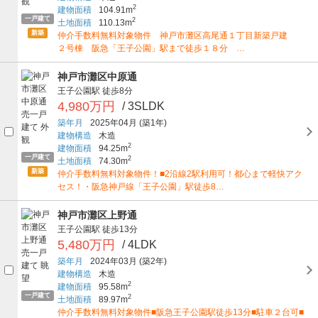
2
建物面積
104.91m
一戸建て
2
土地面積
110.13m
新築
仲介手数料無料対象物件 神戸市灘区高尾通１丁目新築戸建
２号棟 阪急「王子公園」駅まで徒歩１８分 …
神戸市灘区中原通
王子公園駅
徒歩8分
4,980万円
/ 3SLDK
築年月
2025年04月
(築1年)
建物構造
木造
2
建物面積
94.25m
一戸建て
2
土地面積
74.30m
新築
仲介手数料無料対象物件！■2沿線2駅利用可！都心まで軽快アク
セス！・阪急神戸線「王子公園」駅徒歩8…
神戸市灘区上野通
王子公園駅
徒歩13分
5,480万円
/ 4LDK
築年月
2024年03月
(築2年)
建物構造
木造
2
建物面積
95.58m
一戸建て
2
土地面積
89.97m
仲介手数料無料対象物件■阪急王子公園駅徒歩13分■駐車２台可■