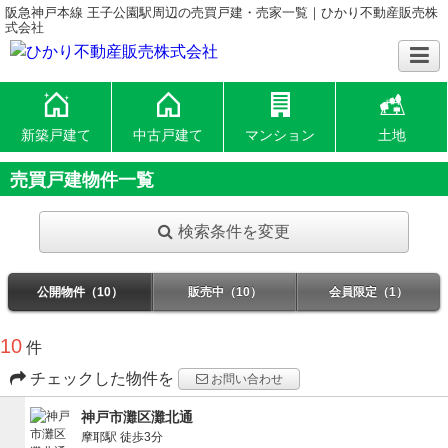
阪急神戸本線 王子公園駅周辺の売買戸建・売家一覧｜ひかり不動産販売株
式会社
新築戸建て
中古戸建て
マンション
土地
売買戸建物件一覧
検索条件を変更
公開物件（10）
販売中（10）
会員限定（1）
10
件
チェックした物件を
お問い合わせ
神戸市灘区灘北通
摩耶駅
徒歩3分