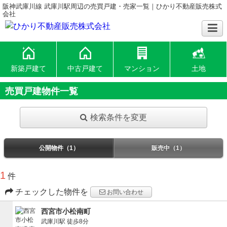
阪神武庫川線 武庫川駅周辺の売買戸建・売家一覧｜ひかり不動産販売株式
会社
新築戸建て
中古戸建て
マンション
土地
売買戸建物件一覧
検索条件を変更
公開物件（1）
販売中（1）
1
件
チェックした物件を
お問い合わせ
西宮市小松南町
武庫川駅
徒歩8分