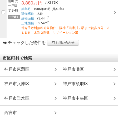
3,880万円
/ 3LDK
築年月
1986年08月
(築40年)
建物構造
木造
一戸建て
2
建物面積
73.44m
2
土地面積
69.54m
仲介手数料無料対象物件 阪神「武庫川」駅まで徒歩８分 ３
ＬＤＫ 木造２階建 リノベーション済
チェックした物件を
お問い合わせ
市区町村で検索
神戸市東灘区
神戸市灘区
神戸市兵庫区
神戸市須磨区
神戸市垂水区
神戸市中央区
西宮市