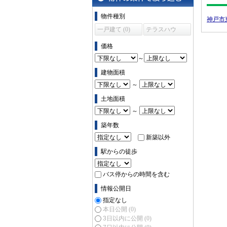
物件の条件で絞り込む
物件種別
神戸市
一戸建て (0)
テラスハウ
ス (0)
価格
～
建物面積
～
土地面積
～
築年数
新築以外
駅からの徒歩
バス停からの時間を含む
情報公開日
指定なし
本日公開
(0)
3日以内に公開
(0)