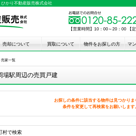
｜ひかり不動産販売株式会社
【営業時間】10：00～20：00 
売却について
買取について
物件をお探しの方
マ
介手数料50%OFF
件無料査定
古住宅瑕疵保証
宅設備検査保証
ペア・メンテナンス
ウスクリーニング
用品撤去サービス
・売家一覧
岡場駅周辺の売買戸建
お探しの条件に該当する物件は見つかりま
条件を変更して再検索をお願いします
町村で検索