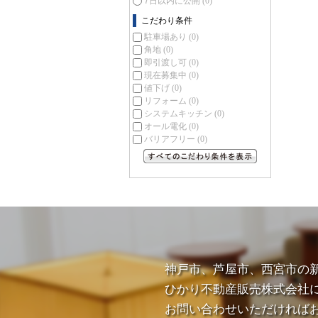
7日以内に公開
(0)
こだわり条件
駐車場あり
(0)
角地
(0)
即引渡し可
(0)
現在募集中
(0)
値下げ
(0)
リフォーム
(0)
システムキッチン
(0)
オール電化
(0)
バリアフリー
(0)
すべてのこだわり条件を見る
神戸市、芦屋市、西宮市の
ひかり不動産販売株式会社
お問い合わせいただければ