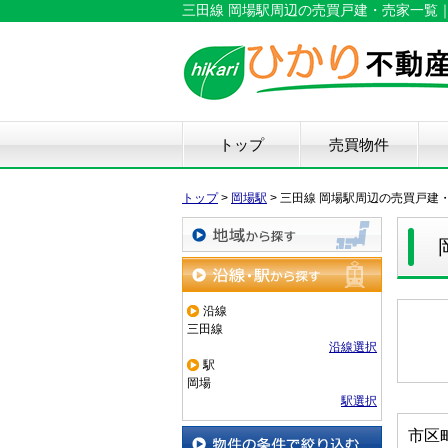
三田線 岡場駅周辺の売買戸建・売家一覧
トップ
売買物件
新築戸建て
中古戸建て
マンション
土地
仲
物
中
住
リ
ハ
不
トップ
>
岡場駅
>
三田線 岡場駅周辺の売買戸建
地域から探す
沿線・駅から探す
沿線
三田線
沿線選択
駅
岡場
駅選択
市区