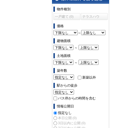
物件の条件で絞り込む
物件種別
一戸建て (0)
テラスハウ
ス (0)
価格
～
建物面積
～
土地面積
～
築年数
新築以外
駅からの徒歩
バス停からの時間を含む
情報公開日
指定なし
本日公開
(0)
3日以内に公開
(0)