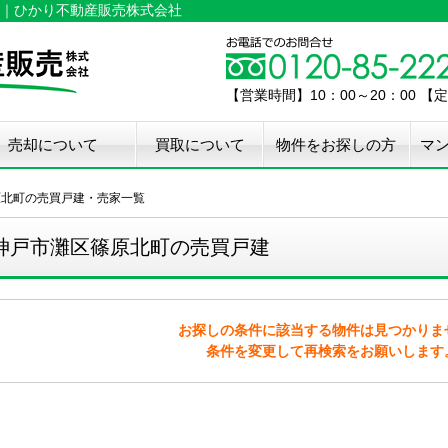
｜ひかり不動産販売株式会社
【営業時間】10：00～20：00 
売却について
買取について
物件をお探しの方
マ
介手数料50%OFF
件無料査定
古住宅瑕疵保証
宅設備検査保証
ペア・メンテナンス
ウスクリーニング
用品撤去サービス
原北町の売買戸建・売家一覧
神戸市灘区篠原北町の売買戸建
お探しの条件に該当する物件は見つかりま
条件を変更して再検索をお願いします