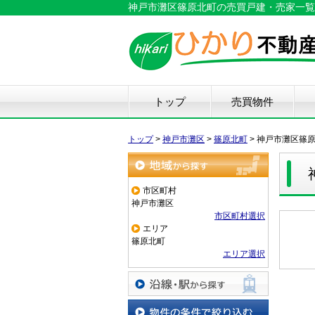
神戸市灘区篠原北町の売買戸建・売家一覧
トップ
売買物件
新築戸建て
中古戸建て
マンション
土地
仲
物
中
住
リ
ハ
不
トップ
>
神戸市灘区
>
篠原北町
>
神戸市灘区篠
地域から探す
市区町村
神戸市灘区
市区町村選択
エリア
篠原北町
エリア選択
沿線・駅から探す