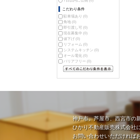
7日以内に公開
(0)
こだわり条件
駐車場あり
(0)
角地
(0)
即引渡し可
(0)
現在募集中
(0)
値下げ
(0)
リフォーム
(0)
システムキッチン
(0)
オール電化
(0)
バリアフリー
(0)
すべてのこだわり条件を見る
神戸市、芦屋市、西宮市の
ひかり不動産販売株式会社
お問い合わせいただければ