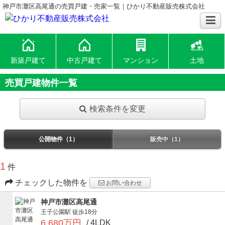
神戸市灘区高尾通の売買戸建・売家一覧｜ひかり不動産販売株式会社
新築戸建て
中古戸建て
マンション
土地
売買戸建物件一覧
検索条件を変更
公開物件（1）
販売中（1）
1
件
チェックした物件を
お問い合わせ
神戸市灘区高尾通
王子公園駅
徒歩18分
6,680万円
/ 4LDK