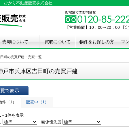
｜ひかり不動産販売株式会社
【営業時間】10：00～20：00 
売却について
買取について
物件をお探しの方
マ
介手数料50%OFF
件無料査定
古住宅瑕疵保証
宅設備検査保証
ペア・メンテナンス
ウスクリーニング
用品撤去サービス
吉田町の売買戸建・売家一覧
神戸市兵庫区吉田町の売買戸建
表示
物件（1）
販売中（1）
1～1件を表示
え
画像優先度