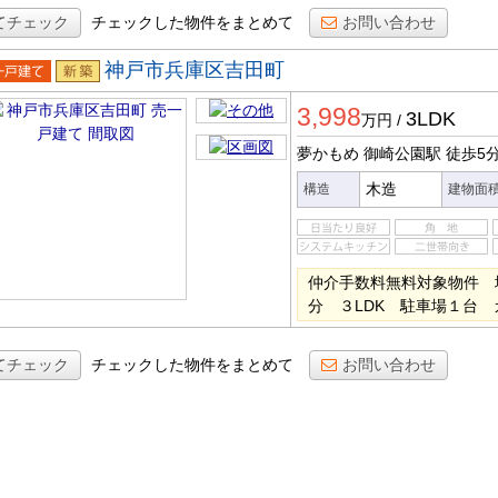
てチェック
チェックした物件をまとめて
お問い合わせ
神戸市兵庫区吉田町
一戸建
新築
3,998
3LDK
万円
/
夢かもめ 御崎公園駅
徒歩5
木造
構造
建物面
仲介手数料無料対象物件 
分 ３LDK 駐車場１台
てチェック
チェックした物件をまとめて
お問い合わせ