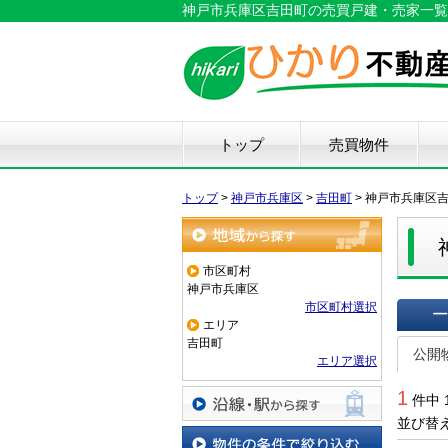
神戸市兵庫区吉田町の売買戸建・売家一覧
トップ
売買物件
新築戸建て
中古戸建て
マンション
土地
仲
物
中
住
リ
ハ
不
トップ
>
神戸市兵庫区
>
吉田町
>
神戸市兵庫区
地域から探す
市区町村
神戸市兵庫区
市区町村選択
エリア
一覧で
吉田町
公開
エリア選択
1
件中 
並び替
沿線・駅から探す