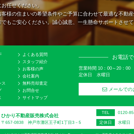
にお任せください。
お客様の住まいの希望条件やご予算に合わせて最適な不動産
方でもご安心ください。誠心誠意、一生懸命サポートさせて
F
よくある質問
お電話で
スタッフ紹介
営業時間 10：00～20：00
お客様の声
定休日 水曜日
会社案内
ンス
無料売却査定
メールでの
グ
お問合せ
ス
サイトマップ
TEL
0120-85
ひかり不動産販売株式会社
〒657-0838 神戸市灘区王子町1丁目3－5
定休日
水曜日