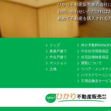
ひかり不動産販売株式会社
お問い合わせいただければ
初めて不動産を購入される
トップ
仲介手数料50%OF
新築戸建て
中古住宅瑕疵保証
中古戸建て
住宅設備検査保証
マンション
買取について
土地
リペア・メンテナ
ハウスクリーニン
不用品撤去サービ