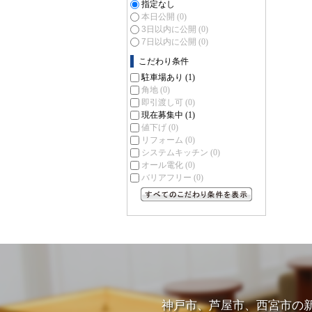
指定なし
本日公開
(0)
3日以内に公開
(0)
7日以内に公開
(0)
こだわり条件
駐車場あり
(1)
角地
(0)
即引渡し可
(0)
現在募集中
(1)
値下げ
(0)
リフォーム
(0)
システムキッチン
(0)
オール電化
(0)
バリアフリー
(0)
すべてのこだわり条件を見る
神戸市、芦屋市、西宮市の