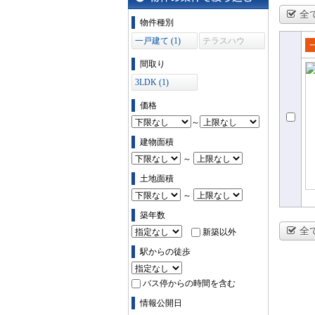
全
物件の条件で絞り込む
物件種別
一戸建て (1)
テラスハウ
ス (0)
売
間取り
て
3LDK (1)
価格
～
建物面積
～
土地面積
～
築年数
全
新築以外
駅からの徒歩
バス停からの時間を含む
情報公開日