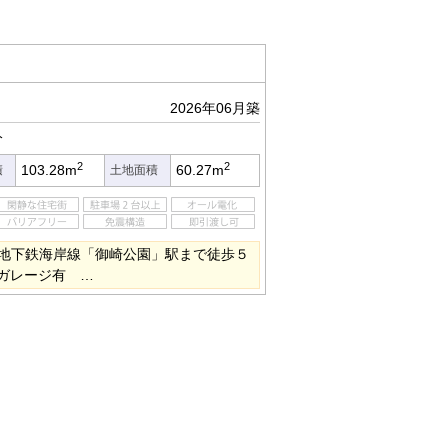
2026年06月築
分
2
2
103.28m
60.27m
積
土地面積
地下鉄海岸線「御崎公園」駅まで徒歩５
 ガレージ有 …