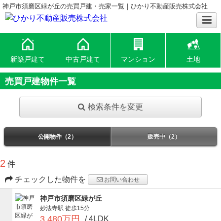
神戸市須磨区緑が丘の売買戸建・売家一覧｜ひかり不動産販売株式会社
新築戸建て
中古戸建て
マンション
土地
売買戸建物件一覧
検索条件を変更
公開物件（2）
販売中（2）
2
件
チェックした物件を
お問い合わせ
神戸市須磨区緑が丘
妙法寺駅
徒歩15分
3,480万円
/ 4LDK