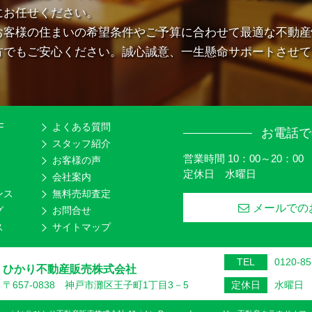
にお任せください。
お客様の住まいの希望条件やご予算に合わせて最適な不動産
方でもご安心ください。誠心誠意、一生懸命サポートさせて
F
よくある質問
お電話で
スタッフ紹介
営業時間 10：00～20：00
お客様の声
定休日 水曜日
会社案内
ンス
無料売却査定
メールでの
グ
お問合せ
ス
サイトマップ
TEL
0120-85
ひかり不動産販売株式会社
〒657-0838 神戸市灘区王子町1丁目3－5
定休日
水曜日