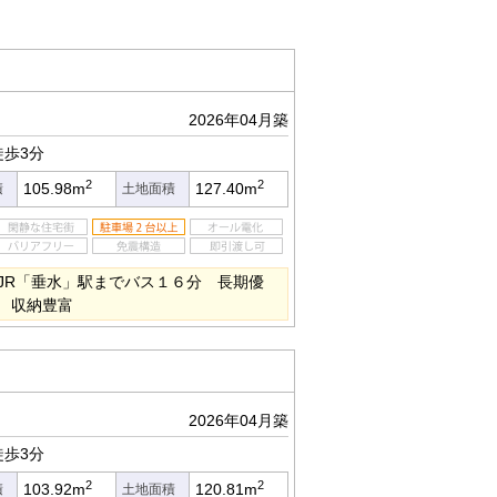
2026年04月築
歩3分
2
2
105.98m
127.40m
積
土地面積
JR「垂水」駅までバス１６分 長期優
C 収納豊富
2026年04月築
歩3分
2
2
103.92m
120.81m
積
土地面積