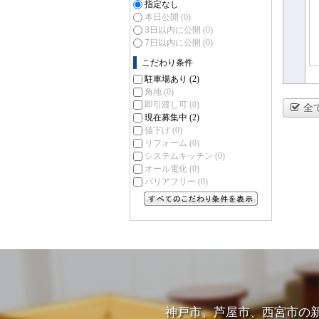
指定なし
本日公開
(0)
3日以内に公開
(0)
7日以内に公開
(0)
こだわり条件
駐車場あり
(2)
角地
(0)
即引渡し可
(0)
全
現在募集中
(2)
値下げ
(0)
リフォーム
(0)
システムキッチン
(0)
オール電化
(0)
バリアフリー
(0)
すべてのこだわり条件を見る
神戸市、芦屋市、西宮市の