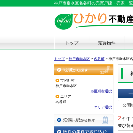
神戸市垂水区名谷町の売買戸建・売家一覧
トップ
売買物件
新築戸建て
中古戸建て
マンション
土地
仲
物
中
住
リ
ハ
不
トップ
>
神戸市垂水区
>
名谷町
>
神戸市垂水区
地域から探す
市区町村
神戸市垂水区
市区町村選択
エリア
一覧で
名谷町
公開
エリア選択
2
件中 
並び替
沿線・駅から探す