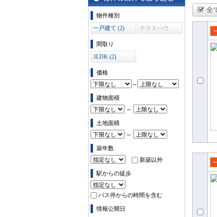
全
物件の条件で絞り込む
物件種別
一戸建て (2)
テラスハウ
ス (0)
売
間取り
て
3LDK (2)
価格
～
建物面積
～
土地面積
～
築年数
新築以外
売
駅からの徒歩
て
バス停からの時間を含む
情報公開日