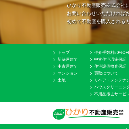
ひかり不動産販売株式会社
お問い合わせいただければ
初めて不動産を購入される
トップ
仲介手数料50%OF
新築戸建て
中古住宅瑕疵保証
中古戸建て
住宅設備検査保証
マンション
買取について
土地
リペア・メンテナ
ハウスクリーニン
不用品撤去サービ