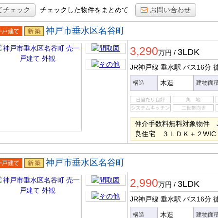
てチェック
チェックした物件をまとめて
お問い合わせ
神戸市垂水区名谷町
一戸建
新築
3,290
3LDK
万円
/
JR神戸線 垂水駅
バス16分
徒
木造
構造
建物面
仲介手数料無料対象物件 
良住宅 ３ＬＤＫ＋２WI
神戸市垂水区名谷町
一戸建
新築
2,990
3LDK
万円
/
JR神戸線 垂水駅
バス16分
徒
木造
構造
建物面