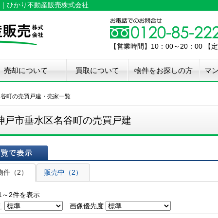
｜ひかり不動産販売株式会社
【営業時間】10：00～20：00 
売却について
買取について
物件をお探しの方
マ
介手数料50%OFF
件無料査定
古住宅瑕疵保証
宅設備検査保証
ペア・メンテナンス
ウスクリーニング
用品撤去サービス
名谷町の売買戸建・売家一覧
神戸市垂水区名谷町の売買戸建
表示
物件（2）
販売中（2）
1～2件を表示
え
画像優先度