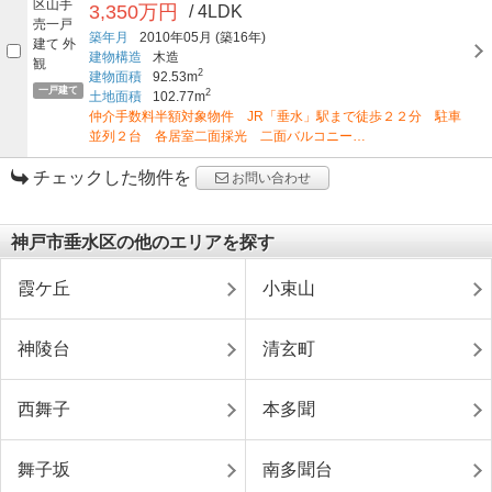
3,350万円
/ 4LDK
築年月
2010年05月
(築16年)
建物構造
木造
2
建物面積
92.53m
一戸建て
2
土地面積
102.77m
仲介手数料半額対象物件 JR「垂水」駅まで徒歩２２分 駐車
並列２台 各居室二面採光 二面バルコニー…
チェックした物件を
お問い合わせ
神戸市垂水区の他のエリアを探す
霞ケ丘
小束山
神陵台
清玄町
西舞子
本多聞
舞子坂
南多聞台