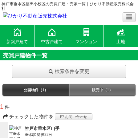
神戸市垂水区福田小校区の売買戸建・売家一覧｜ひかり不動産販売株式会
社
新築戸建て
中古戸建て
マンション
土地
売買戸建物件一覧
検索条件を変更
公開物件（1）
販売中（1）
1
件
チェックした物件を
お問い合わせ
神戸市垂水区山手
垂水駅
徒歩22分