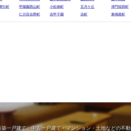
網引町
甲陽園西山町
小松南町
五月ケ丘
津門稲荷町
仁川百合野町
浜甲子園
浜町
東鳴尾町
新築一戸建て・中古一戸建て・マンション・土地などの不動