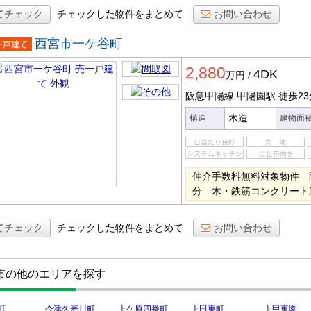
てチェック
チェックした物件をまとめて
お問い合わせ
西宮市一ケ谷町
一戸建
2,880
4DK
万円
/
阪急甲陽線 甲陽園駅
徒歩23
木造
構造
建物面
仲介手数料無料対象物件 
分 木・鉄筋コンクリート
てチェック
チェックした物件をまとめて
お問い合わせ
市の他のエリアを探す
町
今津久寿川町
上ケ原四番町
上田東町
上甲東園