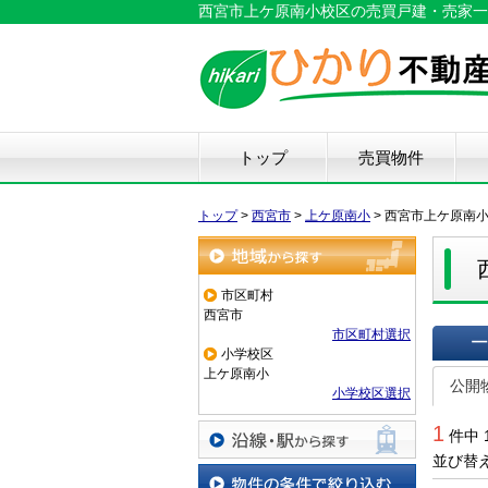
西宮市上ケ原南小校区の売買戸建・売家一
トップ
売買物件
新築戸建て
中古戸建て
マンション
土地
仲
物
中
住
リ
ハ
不
トップ
>
西宮市
>
上ケ原南小
>
西宮市上ケ原南
地域から探す
市区町村
西宮市
市区町村選択
小学校区
一覧で
上ケ原南小
公開
小学校区選択
1
件中 
並び替
沿線・駅から探す