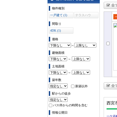
全
物件の条件で絞り込む
物件種別
一戸建て (1)
テラスハウ
ス (0)
売
間取り
て
4DK (1)
価格
～
建物面積
～
土地面積
～
築年数
全
新築以外
駅からの徒歩
西宮
バス停からの時間を含む
情報公開日
一ケ谷