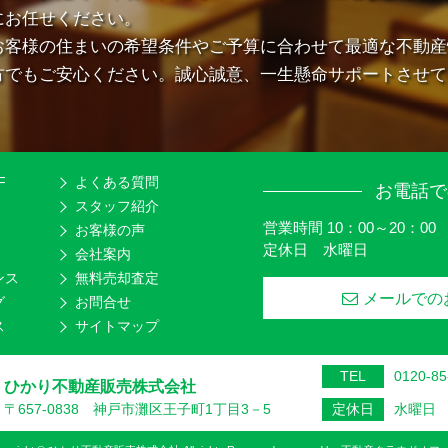
にお任せください。
お客様の住まいの希望条件やご予算に合わせて最適な不動産
方でもご安心ください。誠心誠意、一生懸命サポートさせて
F
よくある質問
お電話で
スタッフ紹介
営業時間 10：00～20：00
お客様の声
定休日 水曜日
会社案内
ンス
無料売却査定
メールでの
グ
お問合せ
ス
サイトマップ
TEL
0120-85
ひかり不動産販売株式会社
〒657-0838 神戸市灘区王子町1丁目3－5
定休日
水曜日