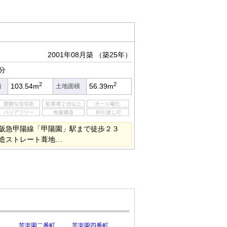
2001年08月築
（築25年）
分
2
2
103.54m
56.39m
積
土地面積
阪急甲陽線「甲陽園」駅まで徒歩２３
造ストレート葺地…
苦楽園二番町
苦楽園四番町