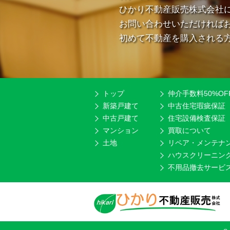
ひかり不動産販売株式会社
お問い合わせいただければ
初めて不動産を購入される
トップ
仲介手数料50%OF
新築戸建て
中古住宅瑕疵保証
中古戸建て
住宅設備検査保証
マンション
買取について
土地
リペア・メンテナ
ハウスクリーニン
不用品撤去サービ