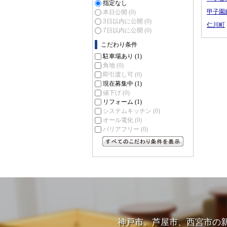
指定なし
甲子園
本日公開
(0)
3日以内に公開
(0)
仁川町
7日以内に公開
(0)
こだわり条件
駐車場あり
(1)
角地
(0)
即引渡し可
(0)
現在募集中
(1)
値下げ
(0)
リフォーム
(1)
システムキッチン
(0)
オール電化
(0)
バリアフリー
(0)
すべてのこだわり条件を見る
神戸市、芦屋市、西宮市の