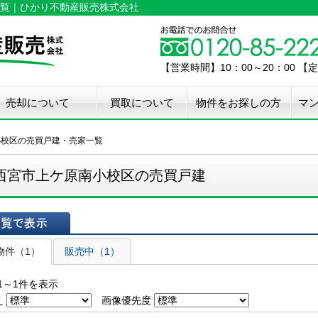
覧｜ひかり不動産販売株式会社
【営業時間】10：00～20：00 
売却について
買取について
物件をお探しの方
マ
介手数料50%OFF
件無料査定
古住宅瑕疵保証
宅設備検査保証
ペア・メンテナンス
ウスクリーニング
用品撤去サービス
小校区の売買戸建・売家一覧
西宮市上ケ原南小校区の売買戸建
表示
物件（1）
販売中（1）
1～1件を表示
え
画像優先度