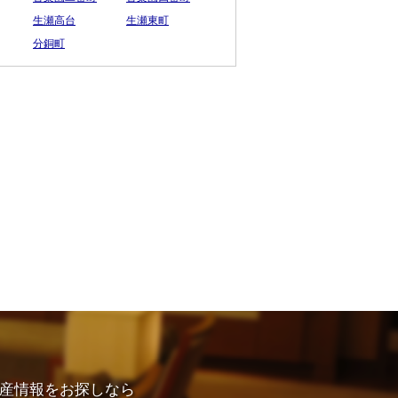
生瀬高台
生瀬東町
分銅町
産情報をお探しなら