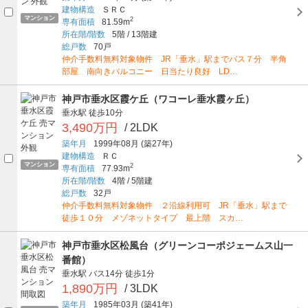
建物構造
ＳＲＣ
マンション
2
専有面積
81.59m
所在階/階数
5階
/
13階建
総戸数
70戸
仲介手数料無料対象物件 JR「垂水」駅までバス７分 半角
部屋 南向きバルコニー 日当たり良好 LD…
神戸市垂水区霞ケ丘（ワコーレ垂水霞ヶ丘）
垂水駅
徒歩10分
3,490万円
/ 2LDK
築年月
1999年08月
(築27年)
建物構造
ＲＣ
マンション
2
専有面積
77.93m
所在階/階数
4階
/
5階建
総戸数
32戸
仲介手数料無料対象物件 ２沿線利用可 JR「垂水」駅まで
徒歩１０分 メゾネットタイプ 最上階 スカ…
神戸市垂水区松風台（グリーンコーポジェームス山一
番館）
垂水駅
バス14分
徒歩1分
1,890万円
/ 3LDK
築年月
1985年03月
(築41年)