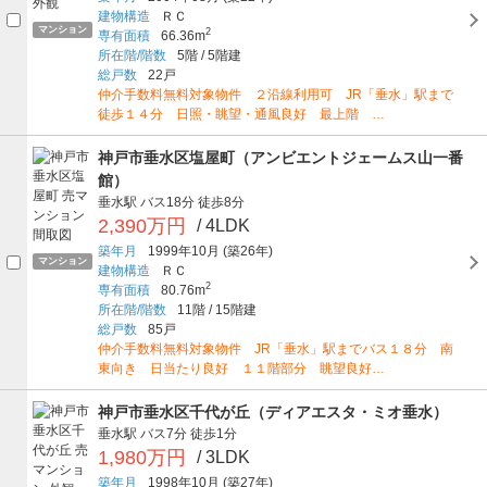
建物構造
ＲＣ
マンション
2
専有面積
66.36m
所在階/階数
5階
/
5階建
総戸数
22戸
仲介手数料無料対象物件 ２沿線利用可 JR「垂水」駅まで
徒歩１４分 日照・眺望・通風良好 最上階 …
神戸市垂水区塩屋町（アンビエントジェームス山一番
館）
垂水駅
バス18分
徒歩8分
2,390万円
/ 4LDK
築年月
1999年10月
(築26年)
マンション
建物構造
ＲＣ
2
専有面積
80.76m
所在階/階数
11階
/
15階建
総戸数
85戸
仲介手数料無料対象物件 JR「垂水」駅までバス１８分 南
東向き 日当たり良好 １１階部分 眺望良好…
神戸市垂水区千代が丘（ディアエスタ・ミオ垂水）
垂水駅
バス7分
徒歩1分
1,980万円
/ 3LDK
築年月
1998年10月
(築27年)