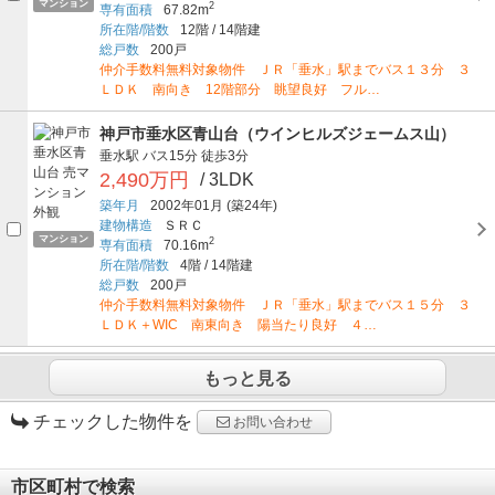
マンション
2
専有面積
67.82m
所在階/階数
12階
/
14階建
総戸数
200戸
仲介手数料無料対象物件 ＪＲ「垂水」駅までバス１３分 ３
ＬＤＫ 南向き 12階部分 眺望良好 フル…
神戸市垂水区青山台（ウインヒルズジェームス山）
垂水駅
バス15分
徒歩3分
2,490万円
/ 3LDK
築年月
2002年01月
(築24年)
建物構造
ＳＲＣ
マンション
2
専有面積
70.16m
所在階/階数
4階
/
14階建
総戸数
200戸
仲介手数料無料対象物件 ＪＲ「垂水」駅までバス１５分 ３
ＬＤＫ＋WIC 南東向き 陽当たり良好 ４…
もっと見る
チェックした物件を
お問い合わせ
市区町村で検索