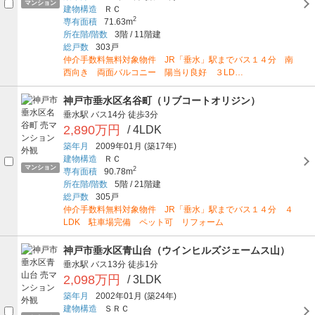
マンション
建物構造
ＲＣ
2
専有面積
71.63m
所在階/階数
3階
/
11階建
総戸数
303戸
仲介手数料無料対象物件 JR「垂水」駅までバス１４分 南
西向き 両面バルコニー 陽当り良好 ３LD…
神戸市垂水区名谷町（リブコートオリジン）
垂水駅
バス14分
徒歩3分
2,890万円
/ 4LDK
築年月
2009年01月
(築17年)
建物構造
ＲＣ
マンション
2
専有面積
90.78m
所在階/階数
5階
/
21階建
総戸数
305戸
仲介手数料無料対象物件 JR「垂水」駅までバス１４分 ４
LDK 駐車場完備 ペット可 リフォーム
神戸市垂水区青山台（ウインヒルズジェームス山）
垂水駅
バス13分
徒歩1分
2,098万円
/ 3LDK
築年月
2002年01月
(築24年)
建物構造
ＳＲＣ