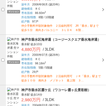
築年月
2006年08月
(築20年)
建物構造
ＲＣ
マンション
2
専有面積
86.60m
所在階/階数
8階
/
10階建
総戸数
97戸
仲介手数料半額対象物件 ２沿線利用可 JR「垂水」駅まで
徒歩５分 南向きバルコニー ３ＬＤＫ ８階…
神戸市垂水区海岸通（コージースクエア垂水海岸通）
垂水駅
徒歩10分
4,880万円
/ 3LDK
築年月
2000年07月
(築26年)
建物構造
ＲＣ
マンション
2
専有面積
98.18m
所在階/階数
5階
/
5階建
総戸数
29戸
仲介手数料半額対象物件 ２沿線利用可 ＪＲ「垂水」駅まで
徒歩１０分 南向き メゾネット 最上階 ３…
神戸市垂水区霞ケ丘（ワコーレ霞ヶ丘景彩館）
垂水駅
徒歩14分
2,980万円
/ 3LDK
築年月
2004年03月
(築22年)