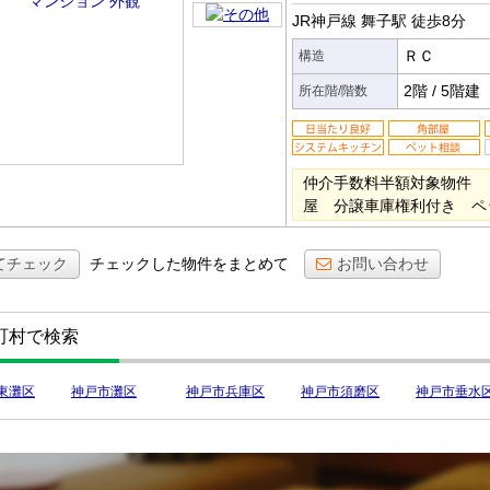
JR神戸線 舞子駅
徒歩8分
ＲＣ
構造
2階
/
5階建
所在階/階数
仲介手数料半額対象物件 
屋 分譲車庫権利付き ペ
てチェック
チェックした物件をまとめて
お問い合わせ
町村で検索
東灘区
神戸市灘区
神戸市兵庫区
神戸市須磨区
神戸市垂水