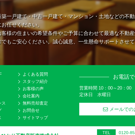
新築一戸建て・中古一戸建て・マンション・土地などの不動
にお任せください。
お客様の住まいの希望条件やご予算に合わせて最適な不動産
方でもご安心ください。誠心誠意、一生懸命サポートさせて
F
よくある質問
お電話で
スタッフ紹介
営業時間 10：00～20：00
お客様の声
定休日 水曜日
会社案内
ンス
無料売却査定
メールでの
グ
お問合せ
ス
サイトマップ
TEL
0120-85