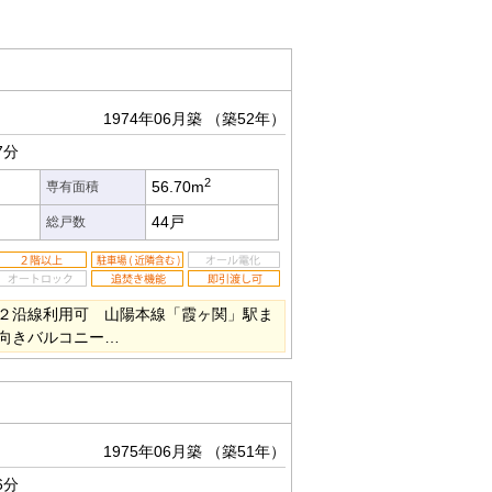
1974年06月築
（築52年）
7分
2
56.70m
専有面積
44戸
総戸数
２沿線利用可 山陽本線「霞ヶ関」駅ま
向きバルコニー…
1975年06月築
（築51年）
6分