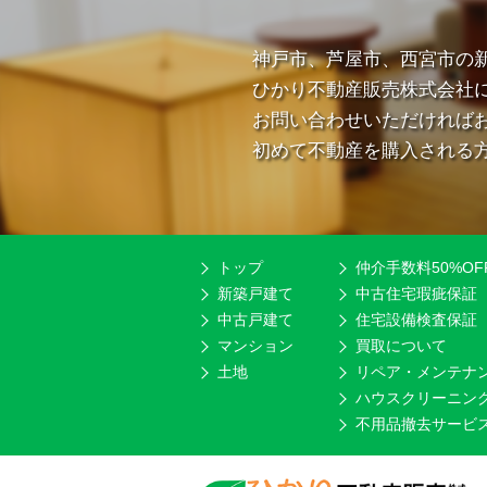
神戸市、芦屋市、西宮市の
ひかり不動産販売株式会社
お問い合わせいただければ
初めて不動産を購入される
トップ
仲介手数料50%OF
新築戸建て
中古住宅瑕疵保証
中古戸建て
住宅設備検査保証
マンション
買取について
土地
リペア・メンテナ
ハウスクリーニン
不用品撤去サービ