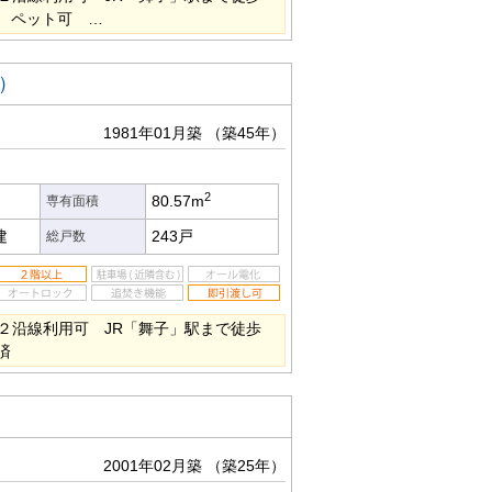
K ペット可 …
）
1981年01月築
（築45年）
2
80.57m
専有面積
建
243戸
総戸数
２沿線利用可 JR「舞子」駅まで徒歩
済
2001年02月築
（築25年）