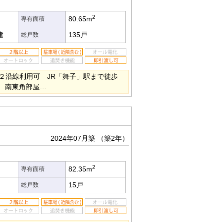
2
80.65m
専有面積
建
135戸
総戸数
２沿線利用可 JR「舞子」駅まで徒歩
分 南東角部屋…
2024年07月築
（築2年）
2
82.35m
専有面積
15戸
総戸数