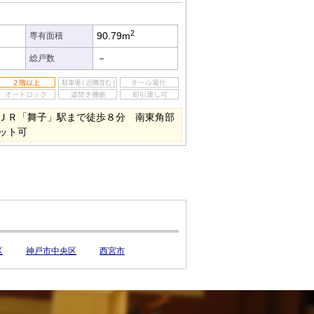
2
90.79m
専有面積
－
総戸数
ＪＲ「舞子」駅まで徒歩８分 南東角部
ット可
区
神戸市中央区
西宮市