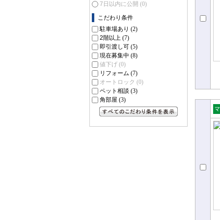
7日以内に公開
(0)
こだわり条件
駐車場あり
(2)
2階以上
(7)
即引渡し可
(5)
現在募集中
(8)
値下げ
(0)
リフォーム
(7)
オートロック
(0)
ペット相談
(3)
角部屋
(3)
売
すべてのこだわり条件を見る
ョ