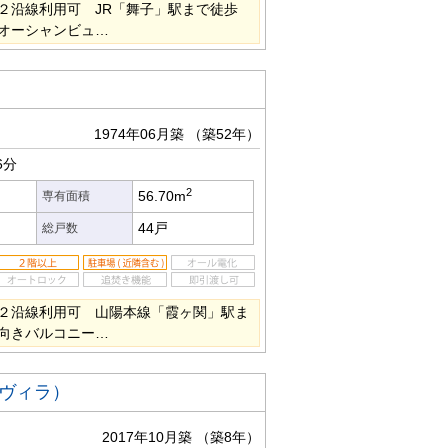
２沿線利用可 JR「舞子」駅まで徒歩
オーシャンビュ…
1974年06月築
（築52年）
6分
2
56.70m
専有面積
44戸
総戸数
２沿線利用可 山陽本線「霞ヶ関」駅ま
向きバルコニー…
ヴィラ）
2017年10月築
（築8年）