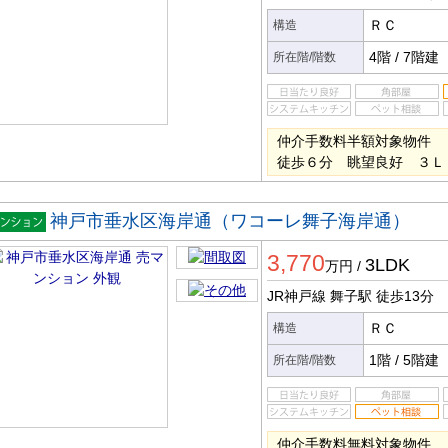
ＲＣ
構造
4階
/
7階建
所在階/階数
仲介手数料半額対象物件 
徒歩６分 眺望良好 ３Ｌ
神戸市垂水区海岸通（ワコーレ舞子海岸通）
マンシ
3,770
ン
3LDK
万円
/
JR神戸線 舞子駅
徒歩13分
ＲＣ
構造
1階
/
5階建
所在階/階数
仲介手数料無料対象物件 