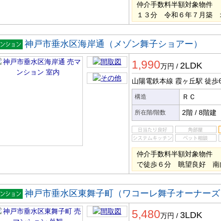
仲介手数料半額対象物件 
１３分 令和６年７月築 
神戸市垂水区海岸通（メゾン舞子ショアー）
マンシ
1,990
ン
2LDK
万円
/
山陽電鉄本線 霞ヶ丘駅
徒歩
ＲＣ
構造
2階
/
8階建
所在階/階数
仲介手数料半額対象物件 
で徒歩６分 眺望良好 南
神戸市垂水区東舞子町（ワコーレ舞子オーナーズ
マンシ
5,480
ン
3LDK
万円
/