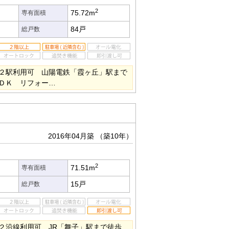
2
75.72m
専有面積
84戸
総戸数
２駅利用可 山陽電鉄「霞ヶ丘」駅まで
ＤＫ リフォー…
2016年04月築
（築10年）
2
71.51m
専有面積
15戸
総戸数
２沿線利用可 JR「舞子」駅まで徒歩