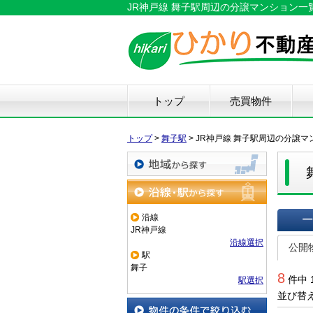
JR神戸線 舞子駅周辺の分譲マンション
トップ
売買物件
新築戸建て
中古戸建て
マンション
土地
仲
物
中
住
リ
ハ
不
トップ
>
舞子駅
>
JR神戸線 舞子駅周辺の分譲マ
地域から探す
沿線・駅から探す
沿線
JR神戸線
一覧で
沿線選択
公開
駅
舞子
8
件中 
駅選択
並び替