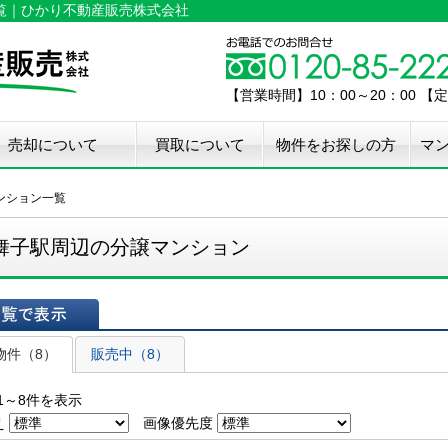
一覧｜ひかり不動産販売株式会社
【営業時間】10：00～20：00 
売却について
買取について
物件をお探しの方
マ
介手数料50%OFF
件無料査定
古住宅瑕疵保証
宅設備検査保証
ペア・メンテナンス
ウスクリーニング
用品撤去サービス
ンション一覧
舞子駅周辺の分譲マンション
表示
物件（8）
販売中（8）
1～8件を表示
え
画像優先度