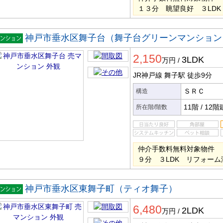
１３分 眺望良好 ３LD
神戸市垂水区舞子台（舞子台グリーンマンション
マンシ
2,150
ン
3LDK
万円
/
JR神戸線 舞子駅
徒歩9分
ＳＲＣ
構造
11階
/
12階
所在階/階数
仲介手数料無料対象物件 
９分 ３LDK リフォーム
神戸市垂水区東舞子町（ティオ舞子）
マンシ
6,480
ン
2LDK
万円
/