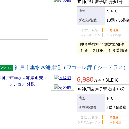
JR神戸線 舞子駅
徒歩1分
ＳＲＣ
構造
18階
/
35階
所在階/階数
仲介手数料半額対象物件 
１分 ２LDK １８階部
神戸市垂水区海岸通（ワコーレ舞子シーテラス）
マンシ
6,980
ン
3LDK
万円
/
JR神戸線 舞子駅
徒歩13分
ＲＣ
構造
3階
/
5階建
所在階/階数