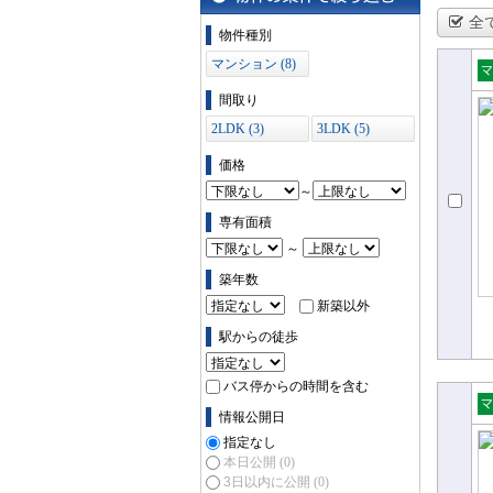
全
物件の条件で絞り込む
物件種別
マンション (8)
売
間取り
ョ
2LDK (3)
3LDK (5)
価格
～
専有面積
～
築年数
新築以外
駅からの徒歩
バス停からの時間を含む
情報公開日
売
指定なし
ョ
本日公開
(0)
3日以内に公開
(0)