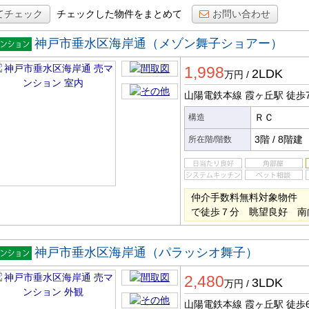
てチェック
チェックした物件をまとめて
お問い合わせ
神戸市垂水区海岸通（メゾン舞子ショアー）
マンシ
1,998
ン
2LDK
万円
/
山陽電鉄本線 霞ヶ丘駅
徒歩
ＲＣ
構造
3階
/
8階建
所在階/階数
仲介手数料無料対象物件 
で徒歩７分 眺望良好 南
神戸市垂水区海岸通（パラッシオ舞子）
マンシ
2,480
ン
3LDK
万円
/
山陽電鉄本線 霞ヶ丘駅
徒歩