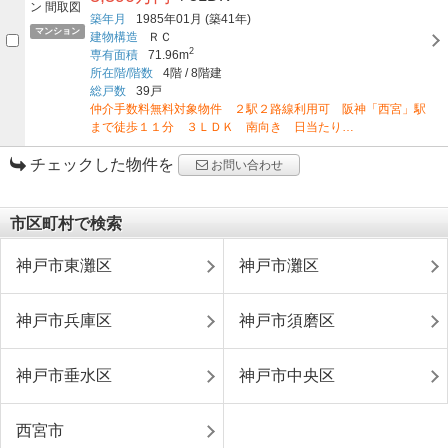
築年月
1985年01月
(築41年)
マンション
建物構造
ＲＣ
2
専有面積
71.96m
所在階/階数
4階
/
8階建
総戸数
39戸
仲介手数料無料対象物件 ２駅２路線利用可 阪神「西宮」駅
まで徒歩１１分 ３ＬＤＫ 南向き 日当たり…
チェックした物件を
お問い合わせ
市区町村で検索
神戸市東灘区
神戸市灘区
神戸市兵庫区
神戸市須磨区
神戸市垂水区
神戸市中央区
西宮市