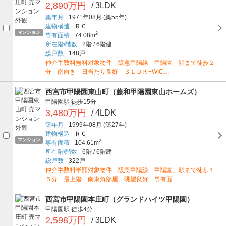
2,890万円
/ 3LDK
築年月
1971年08月
(築55年)
建物構造
ＲＣ
マンション
2
専有面積
74.08m
所在階/階数
2階
/
6階建
総戸数
148戸
仲介手数料無料対象物件 阪急甲陽線「甲陽園」駅まで徒歩２
分 南向き 日当たり良好 ３ＬＤＫ+WIC…
西宮市甲陽園東山町（藤和甲陽園東山ホームズ）
甲陽園駅
徒歩15分
3,480万円
/ 4LDK
築年月
1999年08月
(築27年)
建物構造
ＲＣ
マンション
2
専有面積
104.61m
所在階/階数
6階
/
6階建
総戸数
322戸
仲介手数料半額対象物件 阪急甲陽線「甲陽園」駅まで徒歩１
５分 最上階 南東角部屋 眺望良好 専有面…
西宮市甲陽園本庄町（グランドハイツ甲陽園）
甲陽園駅
徒歩4分
2,598万円
/ 3LDK