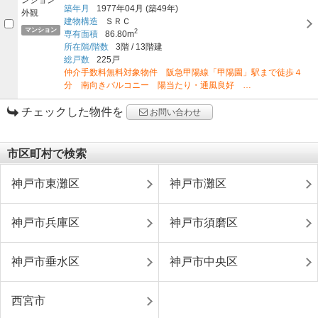
築年月
1977年04月
(築49年)
建物構造
ＳＲＣ
マンション
2
専有面積
86.80m
所在階/階数
3階
/
13階建
総戸数
225戸
仲介手数料無料対象物件 阪急甲陽線「甲陽園」駅まで徒歩４
分 南向きバルコニー 陽当たり・通風良好 …
チェックした物件を
お問い合わせ
市区町村で検索
神戸市東灘区
神戸市灘区
神戸市兵庫区
神戸市須磨区
神戸市垂水区
神戸市中央区
西宮市