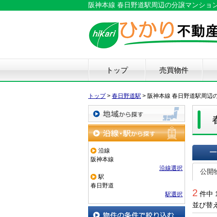
阪神本線 春日野道駅周辺の分譲マンショ
トップ
売買物件
新築戸建て
中古戸建て
マンション
土地
仲
物
中
住
リ
ハ
不
トップ
>
春日野道駅
>
阪神本線 春日野道駅周辺
地域から探す
沿線・駅から探す
沿線
阪神本線
一覧で
沿線選択
公開
駅
春日野道
2
件中 
駅選択
並び替