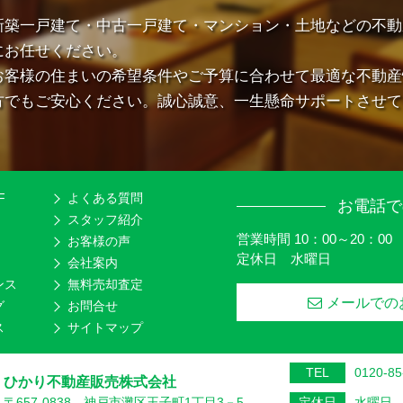
新築一戸建て・中古一戸建て・マンション・土地などの不動
にお任せください。
お客様の住まいの希望条件やご予算に合わせて最適な不動産
方でもご安心ください。誠心誠意、一生懸命サポートさせて
F
よくある質問
お電話で
スタッフ紹介
営業時間 10：00～20：00
お客様の声
定休日 水曜日
会社案内
ンス
無料売却査定
メールでの
グ
お問合せ
ス
サイトマップ
TEL
0120-85
ひかり不動産販売株式会社
〒657-0838 神戸市灘区王子町1丁目3－5
定休日
水曜日