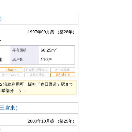
）
1997年09月築
（築28年）
分
2
60.25m
専有面積
建
110戸
総戸数
２沿線利用可 阪神「春日野道」駅まで
２階部分 リ…
三宮東）
2000年10月築
（築25年）
分