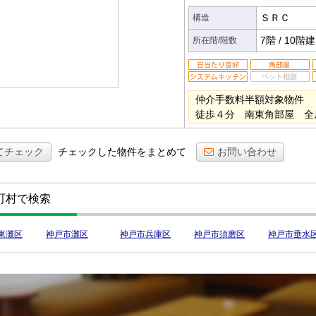
ＳＲＣ
構造
7階
/
10階建
所在階/階数
仲介手数料半額対象物件 
徒歩４分 南東角部屋 全
てチェック
チェックした物件をまとめて
お問い合わせ
町村で検索
東灘区
神戸市灘区
神戸市兵庫区
神戸市須磨区
神戸市垂水