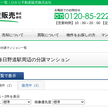
ン一覧｜ひかり不動産販売株式会社
【営業時間】10：00～20：00 
売却について
買取について
物件をお探しの方
マ
介手数料50%OFF
件無料査定
古住宅瑕疵保証
宅設備検査保証
ペア・メンテナンス
ウスクリーニング
用品撤去サービス
の分譲マンション一覧
春日野道駅周辺の分譲マンション
表示
物件（2）
販売中（2）
1～2件を表示
え
画像優先度