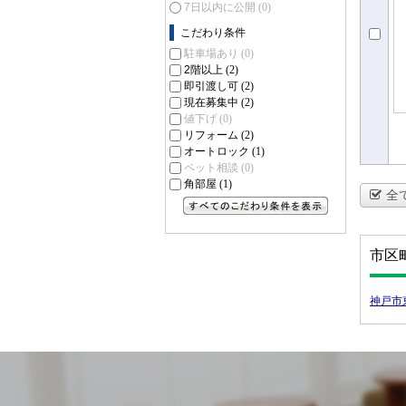
7日以内に公開
(0)
こだわり条件
駐車場あり
(0)
2階以上
(2)
即引渡し可
(2)
現在募集中
(2)
値下げ
(0)
リフォーム
(2)
オートロック
(1)
ペット相談
(0)
角部屋
(1)
全
すべてのこだわり条件を見る
市区
神戸市