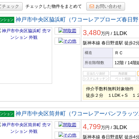
てチェック
チェックした物件をまとめて
お問い合わせ
神戸市中央区脇浜町（ワコーレアプローズ春日野
マンシ
3,480
ン
1LDK
万円
/
阪神本線 春日野道駅
徒歩2
ＲＣ
構造
12階
/
14階
所在階/階数
仲介手数料無料対象物件 
徒歩２分 １LDK＋S １
神戸市中央区筒井町（ワコーレアーバンフラッツ
マンシ
4,799
ン
3LDK
万円
/
阪神本線 春日野道駅
徒歩4