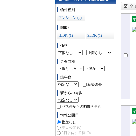
全
物件の条件で絞り込む
物件種別
マンション (2)
売
間取り
ョ
1LDK (1)
3LDK (1)
価格
～
専有面積
～
築年数
新築以外
駅からの徒歩
バス停からの時間を含む
情報公開日
売
指定なし
ョ
本日公開
(0)
3日以内に公開
(0)