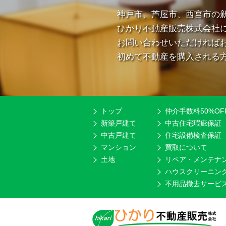
神戸市、芦屋市、西宮市の
ひかり不動産販売株式会社
お問い合わせいただければ
初めて不動産を購入される
トップ
仲介手数料50%OF
新築戸建て
中古住宅瑕疵保証
中古戸建て
住宅設備検査保証
マンション
買取について
土地
リペア・メンテナ
ハウスクリーニン
不用品撤去サービ