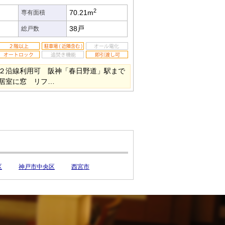
2
70.21m
専有面積
38戸
総戸数
２沿線利用可 阪神「春日野道」駅まで
居室に窓 リフ…
区
神戸市中央区
西宮市