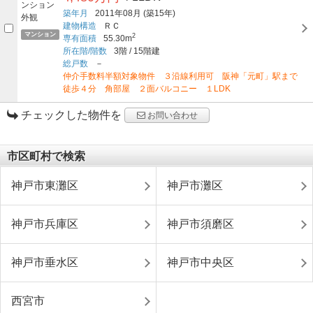
築年月
2011年08月
(築15年)
建物構造
ＲＣ
マンション
2
専有面積
55.30m
所在階/階数
3階
/
15階建
総戸数
－
仲介手数料半額対象物件 ３沿線利用可 阪神「元町」駅まで
徒歩４分 角部屋 ２面バルコニー １LDK
チェックした物件を
お問い合わせ
市区町村で検索
神戸市東灘区
神戸市灘区
神戸市兵庫区
神戸市須磨区
神戸市垂水区
神戸市中央区
西宮市