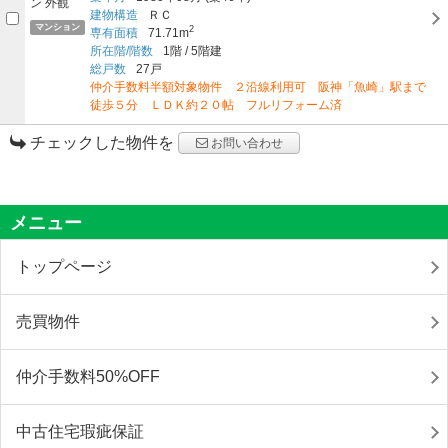
建物構造
ＲＣ
マンション
2
専有面積
71.71m
所在階/階数
1階
/
5階建
総戸数
27戸
仲介手数料半額対象物件 ２沿線利用可 阪神「魚崎」駅まで
徒歩５分 ＬＤＫ約２０帖 フルリフォーム済
チェックした物件を
お問い合わせ
メニュー
トップページ
売買物件
仲介手数料50%OFF
中古住宅瑕疵保証