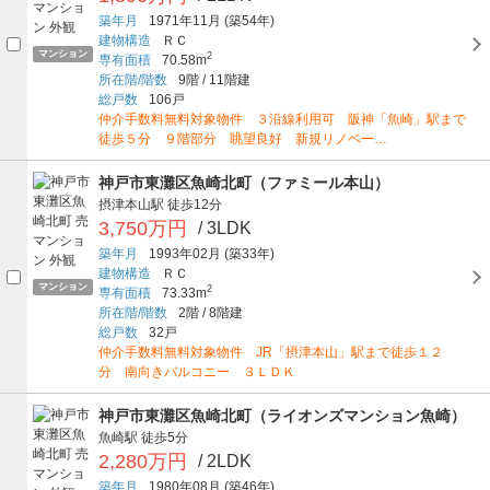
築年月
1971年11月
(築54年)
建物構造
ＲＣ
マンション
2
専有面積
70.58m
所在階/階数
9階
/
11階建
総戸数
106戸
仲介手数料無料対象物件 ３沿線利用可 阪神「魚崎」駅まで
徒歩５分 ９階部分 眺望良好 新規リノベー…
神戸市東灘区魚崎北町（ファミール本山）
摂津本山駅
徒歩12分
3,750万円
/ 3LDK
築年月
1993年02月
(築33年)
建物構造
ＲＣ
マンション
2
専有面積
73.33m
所在階/階数
2階
/
8階建
総戸数
32戸
仲介手数料無料対象物件 JR「摂津本山」駅まで徒歩１２
分 南向きバルコニー ３ＬＤＫ
神戸市東灘区魚崎北町（ライオンズマンション魚崎）
魚崎駅
徒歩5分
2,280万円
/ 2LDK
築年月
1980年08月
(築46年)