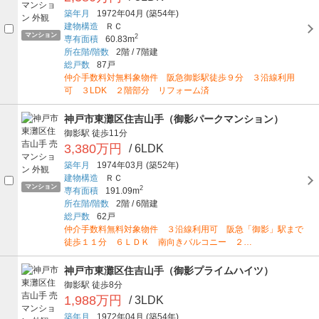
築年月
1972年04月
(築54年)
建物構造
ＲＣ
マンション
2
専有面積
60.83m
所在階/階数
2階
/
7階建
総戸数
87戸
仲介手数料対無料象物件 阪急御影駅徒歩９分 ３沿線利用
可 ３LDK ２階部分 リフォーム済
神戸市東灘区住吉山手（御影パークマンション）
御影駅
徒歩11分
3,380万円
/ 6LDK
築年月
1974年03月
(築52年)
建物構造
ＲＣ
マンション
2
専有面積
191.09m
所在階/階数
2階
/
6階建
総戸数
62戸
仲介手数料無料対象物件 ３沿線利用可 阪急「御影」駅まで
徒歩１１分 ６ＬＤＫ 南向きバルコニー ２…
神戸市東灘区住吉山手（御影プライムハイツ）
御影駅
徒歩8分
1,988万円
/ 3LDK
築年月
1972年04月
(築54年)