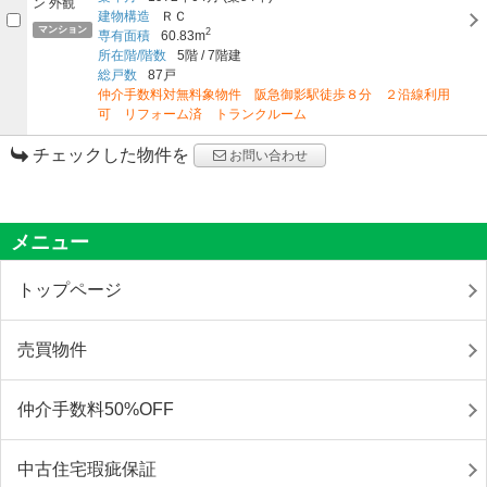
建物構造
ＲＣ
マンション
2
専有面積
60.83m
所在階/階数
5階
/
7階建
総戸数
87戸
仲介手数料対無料象物件 阪急御影駅徒歩８分 ２沿線利用
可 リフォーム済 トランクルーム
チェックした物件を
お問い合わせ
メニュー
トップページ
売買物件
仲介手数料50%OFF
中古住宅瑕疵保証