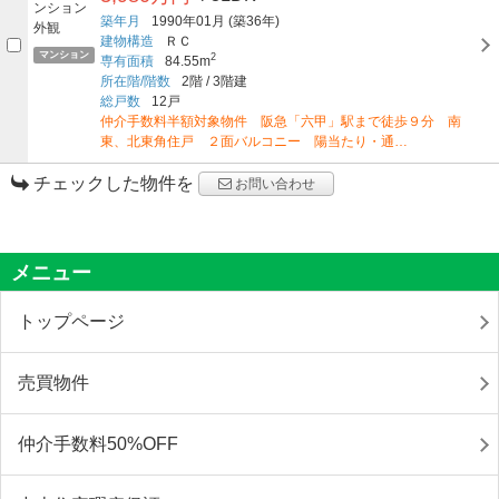
築年月
1990年01月
(築36年)
建物構造
ＲＣ
マンション
2
専有面積
84.55m
所在階/階数
2階
/
3階建
総戸数
12戸
仲介手数料半額対象物件 阪急「六甲」駅まで徒歩９分 南
東、北東角住戸 ２面バルコニー 陽当たり・通…
チェックした物件を
お問い合わせ
メニュー
トップページ
売買物件
仲介手数料50%OFF