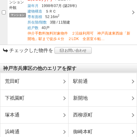
築年月
1998年07月
(築28年)
建物構造
ＳＲＣ
マンション
2
専有面積
52.16m
所在階/階数
3階
/
11階建
総戸数
40戸
仲介手数料無料対象物件 ２沿線利用可 神戸高速東西線「新
開地」駅まで徒歩４分 ２LDK 全居室６帖…
チェックした物件を
お問い合わせ
神戸市兵庫区の他のエリアを探す
荒田町
駅前通
下祇園町
新開地
塚本通
西柳原町
浜崎通
御崎本町