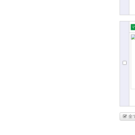
売
ョ
全