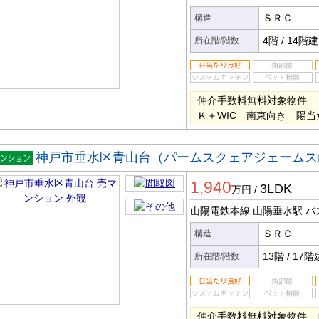
ＳＲＣ
構造
4階
/
14階建
所在階/階数
仲介手数料無料対象物件 
Ｋ＋WIC 南東向き 陽
神戸市垂水区青山台（パームスクェアジェームス
マンシ
1,940
ン
3LDK
万円
/
山陽電鉄本線 山陽垂水駅
バ
ＳＲＣ
構造
13階
/
17階
所在階/階数
仲介手数料無料対象物件 