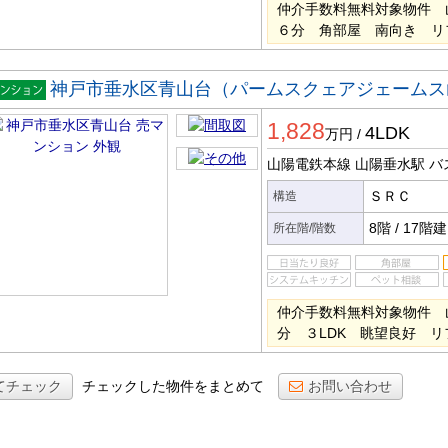
仲介手数料無料対象物件 
６分 角部屋 南向き リ
神戸市垂水区青山台（パームスクェアジェームス
マンシ
1,828
ン
4LDK
万円
/
山陽電鉄本線 山陽垂水駅
バ
ＳＲＣ
構造
8階
/
17階建
所在階/階数
仲介手数料無料対象物件 
分 ３LDK 眺望良好 
てチェック
チェックした物件をまとめて
お問い合わせ