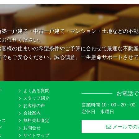
新築一戸建て・中古一戸建て・マンション・土地などの不動
にお任せください。
お客様の住まいの希望条件やご予算に合わせて最適な不動産
方でもご安心ください。誠心誠意、一生懸命サポートさせて
F
よくある質問
お電話で
スタッフ紹介
営業時間 10：00～20：00
お客様の声
定休日 水曜日
会社案内
ンス
無料売却査定
メールでの
グ
お問合せ
ス
サイトマップ