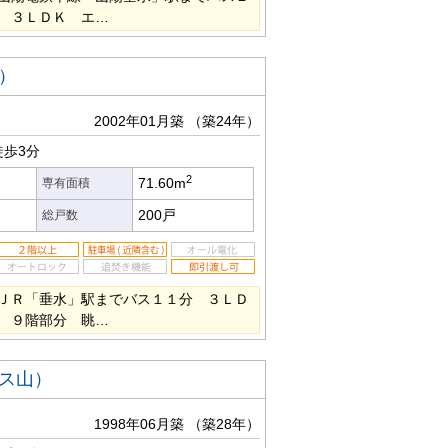
 ３ＬＤＫ エ…
）
2002年01月築
（築24年）
歩3分
2
71.60m
専有面積
200戸
総戸数
ＪＲ「垂水」駅までバス１１分 ３ＬＤ
 ９階部分 眺…
ス山）
1998年06月築
（築28年）