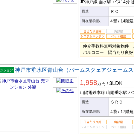
JR神戸線 垂水駅
バス14分
徒
ＲＣ
構造
4階
/
14階建
所在階/階数
仲介手数料無料対象物件 
バルコニー 陽当たり良好
神戸市垂水区青山台（パームスクェアジェームス
マンシ
1,958
ン
3LDK
万円
/
山陽電鉄本線 山陽垂水駅
バ
ＳＲＣ
構造
4階
/
17階建
所在階/階数