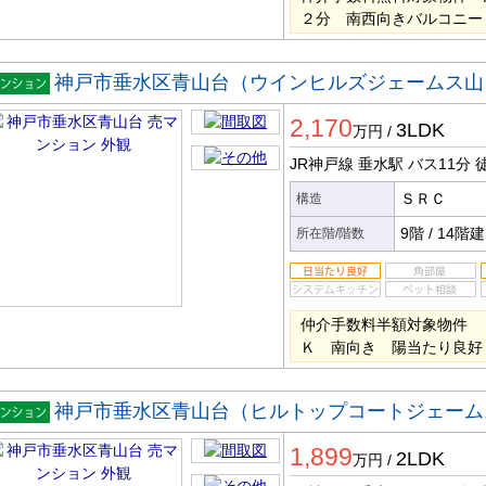
２分 南西向きバルコニー
神戸市垂水区青山台（ウインヒルズジェームス山
マンシ
2,170
ン
3LDK
万円
/
JR神戸線 垂水駅
バス11分
徒
ＳＲＣ
構造
9階
/
14階建
所在階/階数
仲介手数料半額対象物件 
Ｋ 南向き 陽当たり良好
神戸市垂水区青山台（ヒルトップコートジェーム
マンシ
1,899
ン
2LDK
万円
/