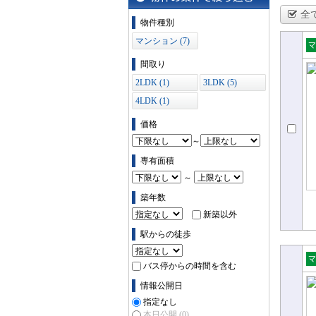
全
物件の条件で絞り込む
物件種別
マンション (7)
売
間取り
ョ
2LDK (1)
3LDK (5)
4LDK (1)
価格
～
専有面積
～
築年数
新築以外
駅からの徒歩
バス停からの時間を含む
売
情報公開日
ョ
指定なし
本日公開
(0)