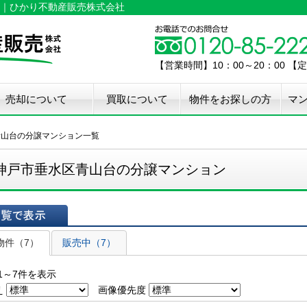
｜ひかり不動産販売株式会社
【営業時間】10：00～20：00 
売却について
買取について
物件をお探しの方
マ
介手数料50%OFF
件無料査定
古住宅瑕疵保証
宅設備検査保証
ペア・メンテナンス
ウスクリーニング
用品撤去サービス
青山台の分譲マンション一覧
神戸市垂水区青山台の分譲マンション
表示
物件（7）
販売中（7）
1～7件を表示
え
画像優先度