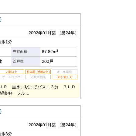
）
2002年01月築
（築24年）
歩1分
2
67.82m
専有面積
建
200戸
総戸数
ＪＲ「垂水」駅までバス１３分 ３ＬＤ
眺望良好 フル…
）
2002年01月築
（築24年）
歩3分