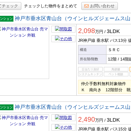
てチェック
チェックした物件をまとめて
お問い合わせ
神戸市垂水区青山台（ウインヒルズジェームス山
マンシ
2,098
ン
3LDK
万円
/
JR神戸線 垂水駅
バス13分
徒
ＳＲＣ
構造
12階
/
14階
所在階/階数
仲介手数料無料対象物件 
Ｋ 南向き 12階部分 
神戸市垂水区青山台（ウインヒルズジェームス山
マンシ
2,490
ン
3LDK
万円
/
JR神戸線 垂水駅
バス15分
徒