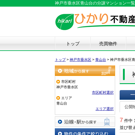
神戸市垂水区青山台の分譲マンション一覧
トップ
売買物件
新築戸建て
中古戸建て
マンション
土地
仲
物
中
住
リ
ハ
不
トップ
>
神戸市垂水区
>
青山台
>
神戸市垂水区
地域から探す
市区町村
神戸市垂水区
市区町村選択
エリア
一覧で
青山台
公開
エリア選択
7
件中 
並び替
沿線・駅から探す