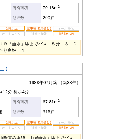
2
70.16m
専有面積
200戸
総戸数
ＪＲ「垂水」駅までバス１５分 ３ＬＤ
当たり良好 ４…
山）
1988年07月築
（築38年）
ス12分
徒歩4分
2
67.81m
専有面積
建
316戸
総戸数
山陽電鉄本線「山陽垂水」駅までバス１