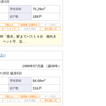
歩1分
2
75.29m
専有面積
189戸
総戸数
JR「垂水」駅までバス１４分 南向き
 ペット可 近…
山）
1988年07月築
（築38年）
ス16分
徒歩5分
2
94.68m
専有面積
316戸
総戸数