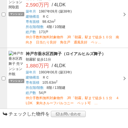
2,590万円
/ 4LDK
築年月
1987年09月
(築38年)
マンション
建物構造
ＲＣ
2
専有面積
98.42m
所在階/階数
4階
/
10階建
総戸数
173戸
仲介手数料無料対象物件 JR「朝霧」駅まで徒歩１０分 南
向き 日当たり良好 角住戸 通風良好 ペッ…
神戸市垂水区西舞子（ロイアルヒルズ舞子）
朝霧駅
徒歩11分
1,880万円
/ 4LDK
築年月
1993年06月
(築33年)
建物構造
ＲＣ
マンション
2
専有面積
105.63m
所在階/階数
8階
/
13階建
総戸数
54戸
仲介手数料無料対象物件 JR「朝霧」駅まで徒歩１１分 ４
LDK 東向きルーフバルコニー ペット可 …
チェックした物件を
お問い合わせ